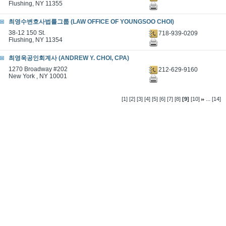
Flushing, NY 11355
최영수변호사법률그룹 (LAW OFFICE OF YOUNGSOO CHOI)
38-12 150 St.
718-939-0209
Flushing, NY 11354
최영욱공인회계사 (ANDREW Y. CHOI, CPA)
1270 Broadway #202
212-629-9160
New York , NY 10001
...
[1]
[2]
[3]
[4]
[5]
[6]
[7]
[8]
[9]
[10]
[14]