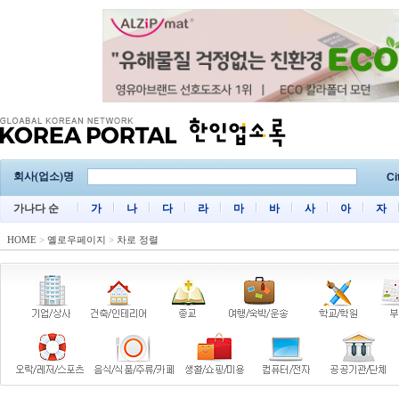
회사(업소)명
Ci
가나다 순
가
나
다
라
마
바
사
아
자
HOME
>
옐로우페이지
>
차로 정렬