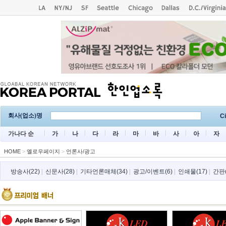
회사(업소)명
Ci
가나다 순
가
나
다
라
마
바
사
아
자
HOME
>
옐로우페이지
>
언론사/광고
방송사(22)
|
신문사(28)
|
기타언론매체(34)
|
광고/이벤트(6)
|
인쇄물(17)
|
간판(