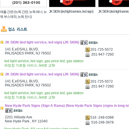
JK SIGN (led light service, led sign)
JK SIGN (led light servic
애플 간판 (뉴욕 간판, 뉴욕 배너, 뉴
욕 부스제작, 뉴욕 전시)
JK SIGN (led light service, led sign) (JK SIGN)
141 E,eDSALL BLVD,
201-725-5572
PALISADES PARK, NJ 76502
201-947-7260
led light service, led sign, gas price led, gas station
파킹장 가로등 서비스, led로 교체
JK SIGN (led light service, led sign) (JK SIGN)
141 E,eDSALL BLVD,
201-725-5572
PALISADES PARK, NJ 76502
201-947-7260
led light service, led sign, gas price led, gas station
파킹장 가로등 서비스, led로 교체
New Hyde Park Signs (Sign A Rama) (New Hyde Park Signs (signs in long is
2201 Hillside Ave
516 -248-0388
New Hyde Park , NY 11040
516-248-3978