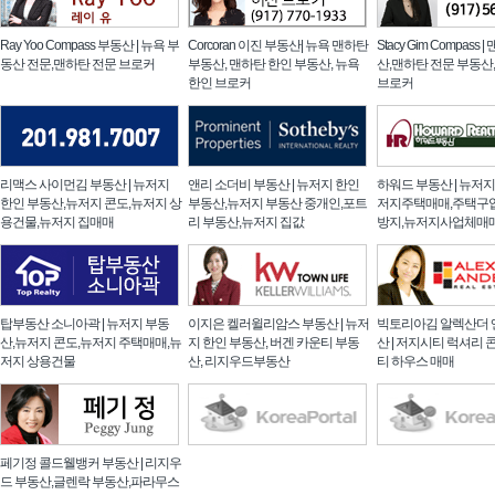
Ray Yoo Compass 부동산 | 뉴욕 부
Corcoran 이진 부동산| 뉴욕 맨하탄
Stacy Gim Compass
동산 전문,맨하탄 전문 브로커
부동산, 맨하탄 한인 부동산, 뉴욕
산,맨하탄 전문 부동산
한인 브로커
브로커
리맥스 사이먼김 부동산 | 뉴저지
앤리 소더비 부동산 | 뉴저지 한인
하워드 부동산 | 뉴저
한인 부동산,뉴저지 콘도,뉴저지 상
부동산,뉴저지 부동산 중개인,포트
저지주택매매,주택구
용건물,뉴저지 집매매
리 부동산,뉴저지 집값
방지,뉴저지사업체매
탑부동산 소니아곽 | 뉴저지 부동
이지은 켈러윌리암스 부동산 | 뉴저
빅토리아김 알렉산더 
산,뉴저지 콘도,뉴저지 주택매매,뉴
지 한인 부동산, 버겐 카운티 부동
산 | 저지시티 럭셔리 
저지 상용건물
산, 리지우드부동산
티 하우스 매매
페기정 콜드웰뱅커 부동산 | 리지우
드 부동산,글렌락 부동산,파라무스