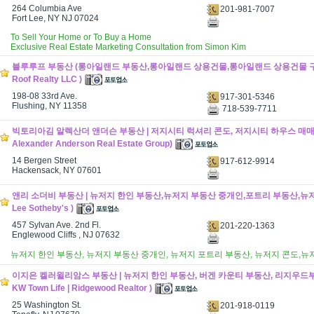
264 Columbia Ave
201-981-7007
Fort Lee, NY NJ 07024
To Sell Your Home or To Buy a Home
Exclusive Real Estate Marketing Consultation from Simon Kim
블루루프 부동산 (롱아일랜드 부동산,롱아일랜드 상용건물,롱아일랜드 상용건물 구매 
Roof Realty LLC )
198-08 33rd Ave.
917-301-5346
Flushing, NY 11358
718-539-7711
빅토리아김 알렉산더 앤더슨 부동산 | 저지시티 럭셔리 콘도, 저지시티 하우스 매매 (Vi
Alexander Anderson Real Estate Group)
14 Bergen Street
917-612-9914
Hackensack, NY 07601
앤리 소더비 부동산 | 뉴저지 한인 부동산,뉴저지 부동산 중개인,포트리 부동산,뉴저지 
Lee Sotheby's )
457 Sylvan Ave. 2nd Fl.
201-220-1363
Englewood Cliffs , NJ 07632
뉴저지 한인 부동산, 뉴저지 부동산 중개인, 뉴저지 포트리 부동산, 뉴저지 콘도,뉴
이지은 켈러윌리암스 부동산 | 뉴저지 한인 부동산, 버겐 카운티 부동산, 리지우드부동산
KW Town Life | Ridgewood Realtor )
25 Washington St.
201-918-0119