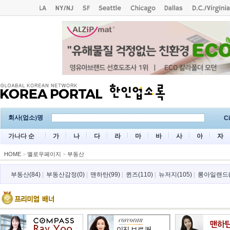
회사(업소)명
Ci
가나다 순
가
나
다
라
마
바
사
아
자
HOME
>
옐로우페이지
>
부동산
부동산(84)
|
부동산감정(0)
|
맨하탄(99)
|
퀸즈(110)
|
뉴저지(105)
|
롱아일랜드(