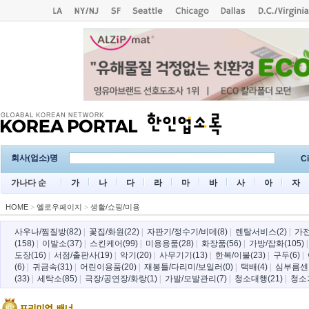
회사(업소)명
Ci
가나다 순
가
나
다
라
마
바
사
아
자
HOME
>
옐로우페이지
>
생활/쇼핑/미용
사우나/찜질방(82)
|
꽃집/화원(22)
|
자판기/정수기/비데(8)
|
렌탈서비스(2)
|
가전
(158)
|
이발소(37)
|
스킨케어(99)
|
미용용품(28)
|
화장품(56)
|
가방/잡화(105)
도장(16)
|
서점/출판사(19)
|
악기(20)
|
사무기기(13)
|
한복/이불(23)
|
구두(6)
|
(6)
|
귀금속(31)
|
어린이용품(20)
|
재봉틀/다리미/보일러(0)
|
택배(4)
|
심부름센터
(33)
|
세탁소(85)
|
극장/공연장/화랑(1)
|
가발/모발관리(7)
|
청소대행(21)
|
청소기