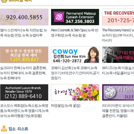
젬마 스킨케어 | 뉴욕 자연눈썹, 뉴
Alex Cosmetic & Skin Spa | 뉴욕 반
The Recovery Hand 
욕 속눈썹 연장, 뉴욕 눈썹타투
영구화장,뉴욕 속눈썹 펌
뉴저지 임산부 마사지,
마사지
실크피아 한복 | 뉴저지 결혼한복,
코웨이 김선희 | 뉴욕 코웨이,뉴욕
뷰티 21 (뉴욕 미용실
뉴저지 한복대여, 뉴욕 결혼한복,
정수기,비데,연수기,안마의자,공기
티,뉴욕 네일,플러싱 
뉴욕 한복대여
청정기
코스모스 백화점(뉴욕쇼핑,뉴욕명
하영꽃집 (뉴욕 꽃집)
리다이아몬드 보석시계
품,뉴욕브랜드,뉴욕 명품시계,뉴욕
예물 전문점, 명품시계,
보석,뉴욕여행용가방,화장품)
결혼반지, 커플링)