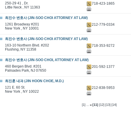
250-29 41 , Dr.
718-423-1865
Little Neck , NY 11363
최진수 변호사 (JIN-SOO CHOI ATTORNEY AT LAW)
1261 Broadway #201
212-779-0334
New York , NY 10001
최진수 변호사 (JIN-SOO CHOI ATTORNEY AT LAW)
163-10 Northern Blvd. #202
718-353-9272
Flushing, NY 11358
최진수 변호사 (JIN-SOO CHOI, ATTORNEY AT LAW)
460 Bergen Blvd. #201
201-592-1377
Palisades Park, NJ 07650
최진훈 내과 (JIN HOON CHOE, M.D.)
121 E. 60 St.
212-838-5953
New York , NY 10022
...
[1]
[11]
[12]
[13]
[14]