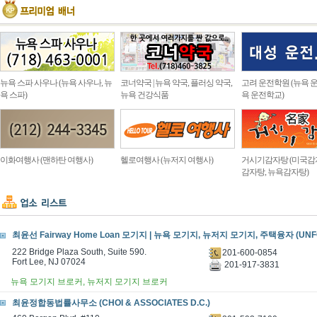
뉴욕 스파 사우나 (뉴욕 사우나, 뉴
코너약국 | 뉴욕 약국, 플러싱 약국,
고려 운전학원 (뉴욕 운
욕 스파)
뉴욕 건강식품
욕 운전학교)
이화여행사 (맨하탄 여행사)
헬로여행사 (뉴저지 여행사)
거시기감자탕 (미국감
감자탕, 뉴욕감자탕)
최윤선 Fairway Home Loan 모기지 | 뉴욕 모기지, 뉴저지 모기지, 주택융자 (UNF
222 Bridge Plaza South, Suite 590.
201-600-0854
Fort Lee, NJ 07024 ​
201-917-3831
뉴욕 모기지 브로커, 뉴저지 모기지 브로커
최윤정합동법률사무소 (CHOI & ASSOCIATES D.C.)