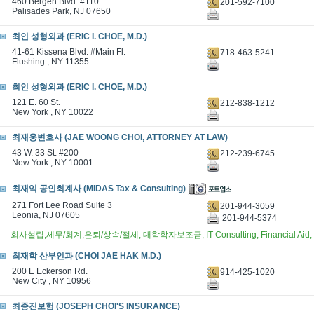
460 Bergen Blvd. #110
201-592-7100
Palisades Park, NJ 07650
최인 성형외과 (ERIC I. CHOE, M.D.)
41-61 Kissena Blvd. #Main Fl.
718-463-5241
Flushing , NY 11355
최인 성형외과 (ERIC I. CHOE, M.D.)
121 E. 60 St.
212-838-1212
New York , NY 10022
최재웅변호사 (JAE WOONG CHOI, ATTORNEY AT LAW)
43 W. 33 St. #200
212-239-6745
New York , NY 10001
최재익 공인회계사 (MIDAS Tax & Consulting)
271 Fort Lee Road Suite 3
201-944-3059
Leonia, NJ 07605
201-944-5374
회사설립,세무/회계,은퇴/상속/절세, 대학학자보조금, IT Consulting, Financial Aid, Stud
최재학 산부인과 (CHOI JAE HAK M.D.)
200 E Eckerson Rd.
914-425-1020
New City , NY 10956
최종진보험 (JOSEPH CHOI'S INSURANCE)