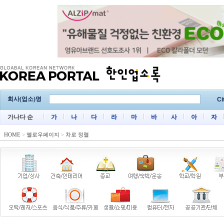
회사(업소)명
Ci
가나다 순
가
나
다
라
마
바
사
아
자
HOME
>
옐로우페이지
>
차로 정렬