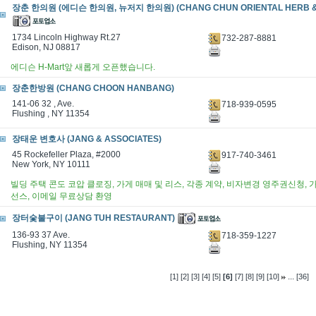
장춘 한의원 (에디슨 한의원, 뉴저지 한의원) (CHANG CHUN ORIENTAL HERB & 
1734 Lincoln Highway Rt.27
732-287-8881
Edison, NJ 08817
에디슨 H-Mart앞 새롭게 오픈했습니다.
장춘한방원 (CHANG CHOON HANBANG)
141-06 32 , Ave.
718-939-0595
Flushing , NY 11354
장태운 변호사 (JANG & ASSOCIATES)
45 Rockefeller Plaza, #2000
917-740-3461
New York, NY 10111
빌딩 주택 콘도 코압 클로징, 가게 매매 및 리스, 각종 계약, 비자변경 영주권신청,
선스, 이메일 무료상담 환영
장터숯불구이 (JANG TUH RESTAURANT)
136-93 37 Ave.
718-359-1227
Flushing, NY 11354
...
[1]
[2]
[3]
[4]
[5]
[6]
[7]
[8]
[9]
[10]
[36]