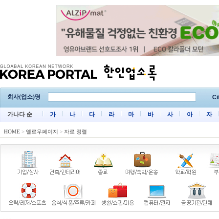
회사(업소)명
Ci
가나다 순
가
나
다
라
마
바
사
아
자
HOME
>
옐로우페이지
>
자로 정렬