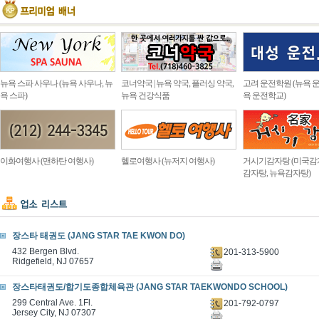
뉴욕 스파 사우나 (뉴욕 사우나, 뉴
코너약국 | 뉴욕 약국, 플러싱 약국,
고려 운전학원 (뉴욕 운
욕 스파)
뉴욕 건강식품
욕 운전학교)
이화여행사 (맨하탄 여행사)
헬로여행사 (뉴저지 여행사)
거시기감자탕 (미국감
감자탕, 뉴욕감자탕)
장스타 태권도 (JANG STAR TAE KWON DO)
432 Bergen Blvd.
201-313-5900
Ridgefield, NJ 07657
장스타태권도/합기도종합체육관 (JANG STAR TAEKWONDO SCHOOL)
299 Central Ave. 1Fl.
201-792-0797
Jersey City, NJ 07307