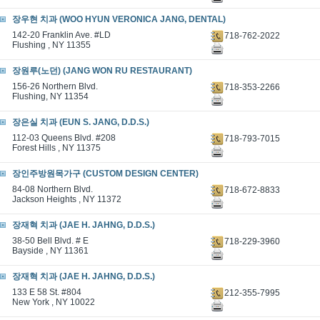
장우현 치과 (WOO HYUN VERONICA JANG, DENTAL)
142-20 Franklin Ave. #LD
718-762-2022
Flushing , NY 11355
장원루(노던) (JANG WON RU RESTAURANT)
156-26 Northern Blvd.
718-353-2266
Flushing, NY 11354
장은실 치과 (EUN S. JANG, D.D.S.)
112-03 Queens Blvd. #208
718-793-7015
Forest Hills , NY 11375
장인주방원목가구 (CUSTOM DESIGN CENTER)
84-08 Northern Blvd.
718-672-8833
Jackson Heights , NY 11372
장재혁 치과 (JAE H. JAHNG, D.D.S.)
38-50 Bell Blvd. # E
718-229-3960
Bayside , NY 11361
장재혁 치과 (JAE H. JAHNG, D.D.S.)
133 E 58 St. #804
212-355-7995
New York , NY 10022