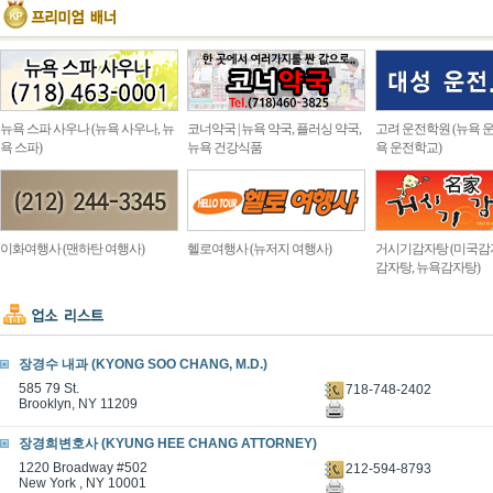
뉴욕 스파 사우나 (뉴욕 사우나, 뉴
코너약국 | 뉴욕 약국, 플러싱 약국,
고려 운전학원 (뉴욕 운
욕 스파)
뉴욕 건강식품
욕 운전학교)
이화여행사 (맨하탄 여행사)
헬로여행사 (뉴저지 여행사)
거시기감자탕 (미국감
감자탕, 뉴욕감자탕)
장경수 내과 (KYONG SOO CHANG, M.D.)
585 79 St.
718-748-2402
Brooklyn, NY 11209
장경희변호사 (KYUNG HEE CHANG ATTORNEY)
1220 Broadway #502
212-594-8793
New York , NY 10001