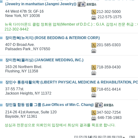
(Jewelry in manhattan (Jangmi Jewelry))
44 West 47th St. GF-16
212-302-5000
New York, NY 10036
212-575-1575
뉴욕 다이아몬드 클럽 정회원 업체(Member of D.D.C.) :: G.I.A. 감정서 전문 취급
212-302-9442
장미한복(뉴저지) (ROSE BEDDING & INTERIOR CORP.)
407-D Broad Ave.
201-585-0303
Palisades Park , NY 07650
장미한복(플러싱) (JANGMEE WEDDING, INC.)
163-26 Northern Blvd.
718-359-0430
Flushing, NY 11358
장민수 통증재활의학 (LIBERTY PHYSICAL MEDICINE & REHABILITATION, PC
37-55 77st.
718-651-8414
Jackson Heights, NY 11372
장민철 합동 법률 그룹 (Law Offices of Min C. Chang)
214-26 41st Avenue, Suite 120
347-502-7254
Bayside, NY 11361
646-736-1983
성심과 전문성으로 의뢰인의 입장에서 최상의 결과를 목표로 합니다.
...
[1]
[2]
[3]
[4]
[5]
[6]
[7]
[8]
[9]
[10]
[36]