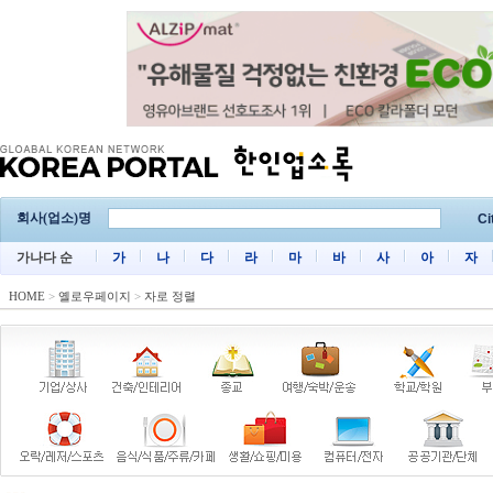
회사(업소)명
Ci
가나다 순
가
나
다
라
마
바
사
아
자
HOME
>
옐로우페이지
>
자로 정렬