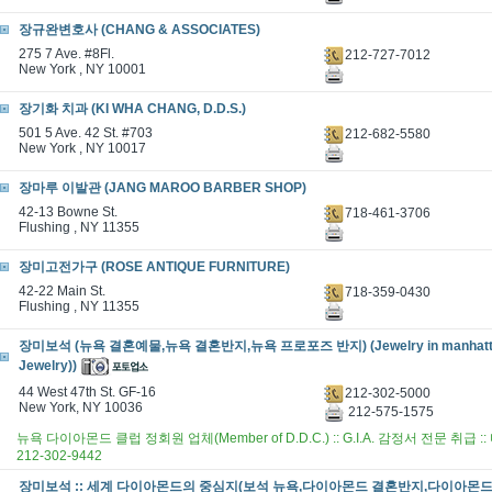
장규완변호사 (CHANG & ASSOCIATES)
275 7 Ave. #8Fl.
212-727-7012
New York , NY 10001
장기화 치과 (KI WHA CHANG, D.D.S.)
501 5 Ave. 42 St. #703
212-682-5580
New York , NY 10017
장마루 이발관 (JANG MAROO BARBER SHOP)
42-13 Bowne St.
718-461-3706
Flushing , NY 11355
장미고전가구 (ROSE ANTIQUE FURNITURE)
42-22 Main St.
718-359-0430
Flushing , NY 11355
장미보석 (뉴욕 결혼예물,뉴욕 결혼반지,뉴욕 프로포즈 반지) (Jewelry in manhatta
Jewelry))
44 West 47th St. GF-16
212-302-5000
New York, NY 10036
212-575-1575
뉴욕 다이아몬드 클럽 정회원 업체(Member of D.D.C.) :: G.I.A. 감정서 전문 취급
212-302-9442
장미보석 :: 세계 다이아몬드의 중심지(보석 뉴욕,다이아몬드 결혼반지,다이아몬드