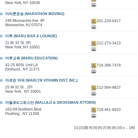
New York, NY 10036
마라톤운송 (MARATHON MOVING)
240 Moonachie Ave. #F
201-229-0417
Moonachie, NJ 07074
마루 (MARU BAR & LOUNGE)
11 W. 32 St. 3Fl.
212-273-3413
New York, NY 10001
마루교육 (MARU EDUCATION)
42-25 80St. Unit LA
718-396-7479
Elmhurst , NY 11373
마르린 약국 (MARLYN VITAMIN DIST, INC.)
25 W 32 St. , 2FI
212-564-9827
New York , NY 10001
마릴로&그로스만 (MALLILO & GROSSMAN ATTORN)
163-09 Northern Blvd.
718-461-6633
Flushing , NY 11358
...
[1]
[2]
[3]
[4]
[5]
[6]
[7]
[8]
[9]
[10]
[36]