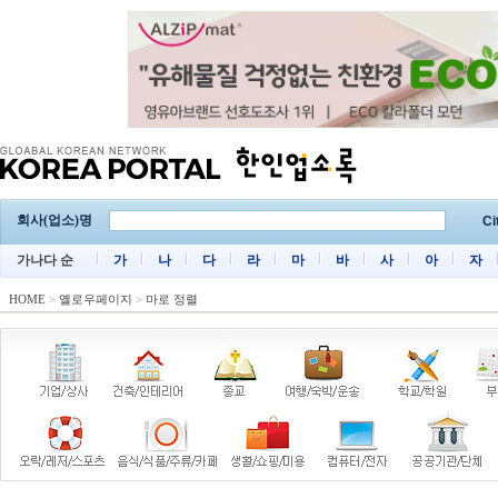
회사(업소)명
Ci
가나다 순
가
나
다
라
마
바
사
아
자
HOME
>
옐로우페이지
>
마로 정렬