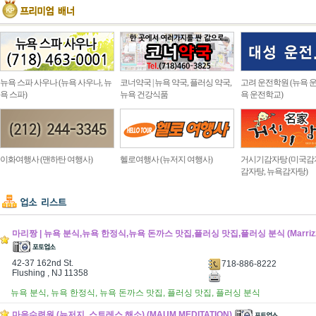
뉴욕 스파 사우나 (뉴욕 사우나, 뉴
코너약국 | 뉴욕 약국, 플러싱 약국,
고려 운전학원 (뉴욕 운
욕 스파)
뉴욕 건강식품
욕 운전학교)
이화여행사 (맨하탄 여행사)
헬로여행사 (뉴저지 여행사)
거시기감자탕 (미국감
감자탕, 뉴욕감자탕)
마리짱 | 뉴욕 분식,뉴욕 한정식,뉴욕 돈까스 맛집,플러싱 맛집,플러싱 분식 (Marrizza
42-37 162nd St.
718-886-8222
Flushing , NJ 11358
뉴욕 분식, 뉴욕 한정식, 뉴욕 돈까스 맛집, 플러싱 맛집, 플러싱 분식
마음수련원 (뉴저지, 스트레스 해소) (MAUM MEDITATION)