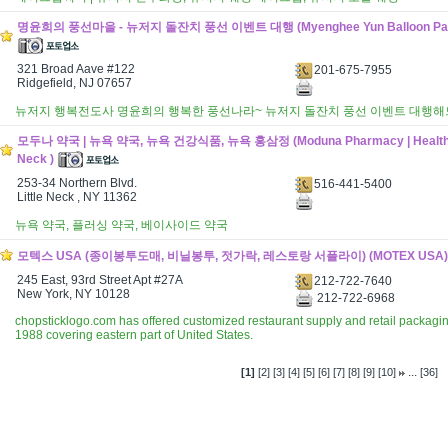
명윤희의 풍선마을 - 뉴저지 돌잔치 풍선 이벤트 대행 (Myenghee Yun Balloon Party
321 Broad Aave #122
201-675-7955
Ridgefield, NJ 07657
뉴저지 행복전도사 명윤희의 행복한 풍선나라~ 뉴저지 돌잔치 풍선 이벤트 대행해
모두나 약국 | 뉴욕 약국, 뉴욕 건강식품, 뉴욕 홍삼정 (Moduna Pharmacy | Health Foo
Neck )
253-34 Northern Blvd.
516-441-5400
Little Neck , NY 11362
뉴욕 약국, 플러싱 약국, 베이사이드 약국
모텍스 USA (종이봉투도매, 비닐봉투, 젓가락, 레스토랑 서플라이) (MOTEX USA)
245 East, 93rd Street Apt #27A
212-722-7640
New York, NY 10128
212-722-6968
chopsticklogo.com has offered customized restaurant supply and retail packagin
1988 covering eastern part of United States.
...
[1]
[2]
[3]
[4]
[5]
[6]
[7]
[8]
[9]
[10]
[36]