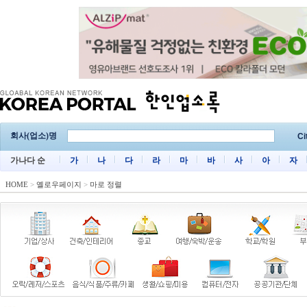
회사(업소)명
Ci
가나다 순
가
나
다
라
마
바
사
아
자
HOME
>
옐로우페이지
>
마로 정렬