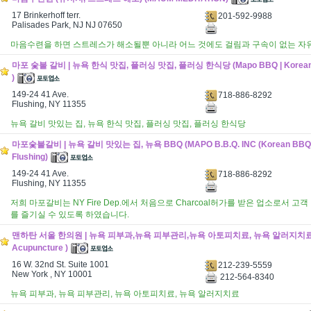
17 Brinkerhoff terr.
201-592-9988
Palisades Park, NJ NJ 07650
마음수련을 하면 스트레스가 해소될뿐 아니라 어느 것에도 걸림과 구속이 없는 자유
마포 숯불 갈비 | 뉴욕 한식 맛집, 플러싱 맛집, 플러싱 한식당 (Mapo BBQ | Korean B
)
149-24 41 Ave.
718-886-8292
Flushing, NY 11355
뉴욕 갈비 맛있는 집, 뉴욕 한식 맛집, 플러싱 맛집, 플러싱 한식당
마포숯불갈비 | 뉴욕 갈비 맛있는 집, 뉴욕 BBQ (MAPO B.B.Q. INC (Korean BBQ R
Flushing)
149-24 41 Ave.
718-886-8292
Flushing, NY 11355
저희 마포갈비는 NY Fire Dep.에서 처음으로 Charcoal허가를 받은 업소로서
를 즐기실 수 있도록 하였습니다.
맨하탄 서울 한의원 | 뉴욕 피부과,뉴욕 피부관리,뉴욕 아토피치료, 뉴욕 알러지치료 (A
Acupuncture )
16 W. 32nd St. Suite 1001
212-239-5559
New York , NY 10001
212-564-8340
뉴욕 피부과, 뉴욕 피부관리, 뉴욕 아토피치료, 뉴욕 알러지치료