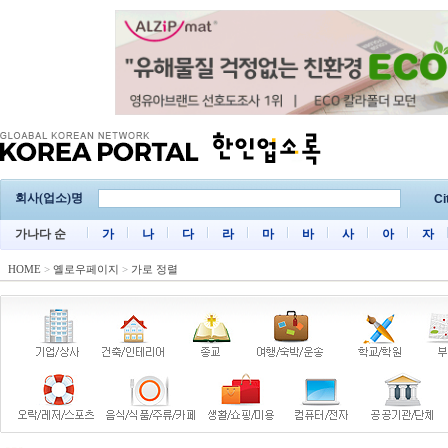
회사(업소)명
Ci
가나다 순
가
나
다
라
마
바
사
아
자
HOME
>
옐로우페이지
>
가로 정렬