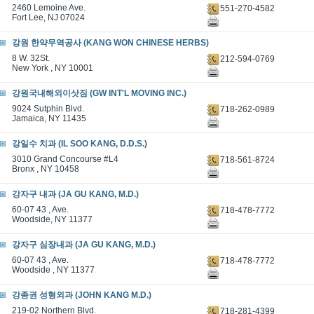
2460 Lemoine Ave.
551-270-4582
Fort Lee, NJ 07024
강원 한약무역공사 (KANG WON CHINESE HERBS)
8 W. 32St.
212-594-0769
New York , NY 10001
강원국내해외이삿짐 (GW INT'L MOVING INC.)
9024 Sutphin Blvd.
718-262-0989
Jamaica, NY 11435
강일수 치과 (IL SOO KANG, D.D.S.)
3010 Grand Concourse #L4
718-561-8724
Bronx , NY 10458
강자구 내과 (JA GU KANG, M.D.)
60-07 43 , Ave.
718-478-7772
Woodside, NY 11377
강자구 심장내과 (JA GU KANG, M.D.)
60-07 43 , Ave.
718-478-7772
Woodside , NY 11377
강종권 성형외과 (JOHN KANG M.D.)
219-02 Northern Blvd.
718-281-4399