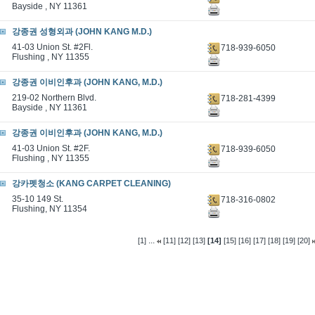
Bayside , NY 11361
강종권 성형외과 (JOHN KANG M.D.)
41-03 Union St. #2Fl.
718-939-6050
Flushing , NY 11355
강종권 이비인후과 (JOHN KANG, M.D.)
219-02 Northern Blvd.
718-281-4399
Bayside , NY 11361
강종권 이비인후과 (JOHN KANG, M.D.)
41-03 Union St. #2F.
718-939-6050
Flushing , NY 11355
강카펫청소 (KANG CARPET CLEANING)
35-10 149 St.
718-316-0802
Flushing, NY 11354
...
[1]
[11]
[12]
[13]
[14]
[15]
[16]
[17]
[18]
[19]
[20]