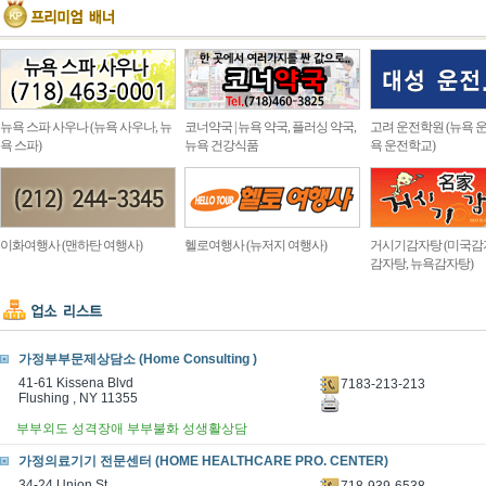
뉴욕 스파 사우나 (뉴욕 사우나, 뉴
코너약국 | 뉴욕 약국, 플러싱 약국,
고려 운전학원 (뉴욕 운
욕 스파)
뉴욕 건강식품
욕 운전학교)
이화여행사 (맨하탄 여행사)
헬로여행사 (뉴저지 여행사)
거시기감자탕 (미국감
감자탕, 뉴욕감자탕)
가정부부문제상담소 (Home Consulting )
41-61 Kissena Blvd
7183-213-213
Flushing , NY 11355
부부외도 성격장애 부부불화 성생활상담
가정의료기기 전문센터 (HOME HEALTHCARE PRO. CENTER)
34-24 Union St.
718-939-6538