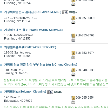
Flushing , NY 11354
가정의학전문의 김세진 (SAE JIN KIM, M.D.)
137-10 Franklin Ave. #L1
718 -359-0005
Flushing, NY 11354
가정일소개소 청소 (HOME WORK SERVICE)
136-65 Roosevelt Ave.
718-353-8763
Flushing , NY 11355
가정일파출부 (HOME WORK SERVICE)
136-32 Sanford Ave.
718-353-5974
Flushing , NY 11355
가정집 청소 전문 안정 부부 청소 (An & Chung Cleaning)
110 Dean Dr. 2F
718-640-3130
Tenafly, NJ 07670
천장에서 바닥까지-벽,창문,가구,가전,욕주,변기등-구석구석 먼지,오물제거는 기본
다. 기타 카펫샴푸,바닥왁스,마당청소 외 페인팅등 위생,미화에 대한 모든 일을 신
가정집청소 (Solomon Cleaning)
190 River Rd
609-955-6554
Edgewater, NJ 07072
가정집 청소 전문! 깨끗하고 쾌적한 집을 위한 맞춤 청소 서비스.믿을 수 있는 청