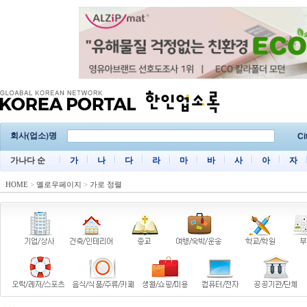
회사(업소)명
Ci
가나다 순
가
나
다
라
마
바
사
아
자
HOME
>
옐로우페이지
>
가로 정렬