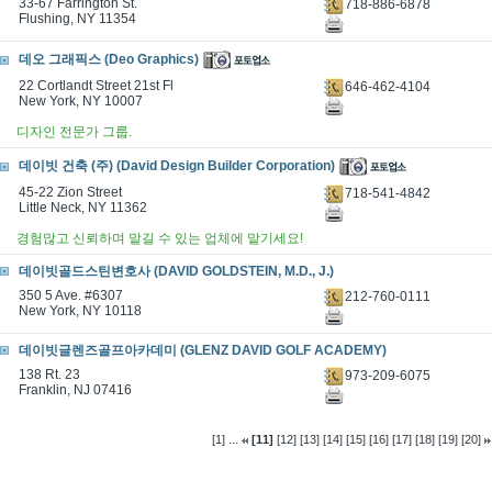
33-67 Farrington St.
718-886-6878
Flushing, NY 11354
데오 그래픽스 (Deo Graphics)
22 Cortlandt Street 21st Fl
646-462-4104
New York, NY 10007
디자인 전문가 그룹.
데이빗 건축 (주) (David Design Builder Corporation)
45-22 Zion Street
718-541-4842
Little Neck, NY 11362
경험많고 신뢰하며 맡길 수 있는 업체에 맡기세요!
데이빗골드스틴변호사 (DAVID GOLDSTEIN, M.D., J.)
350 5 Ave. #6307
212-760-0111
New York, NY 10118
데이빗글렌즈골프아카데미 (GLENZ DAVID GOLF ACADEMY)
138 Rt. 23
973-209-6075
Franklin, NJ 07416
...
[1]
[11]
[12]
[13]
[14]
[15]
[16]
[17]
[18]
[19]
[20]