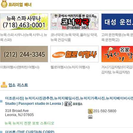
뉴욕 스파 사우나 (뉴욕 사우나, 뉴
코너약국 | 뉴욕 약국, 플러싱 약국,
고려 운전학원 (뉴욕 운
욕 스파)
뉴욕 건강식품
욕 운전학교)
이화여행사 (맨하탄 여행사)
헬로여행사 (뉴저지 여행사)
거시기감자탕 (미국감
감자탕, 뉴욕감자탕)
더조은사진| 뉴저지사진관추천,뉴저지웨딩사진,뉴저지가족사진,뉴저지베이비사진. (T
Studio | Passport studio in Leonia )
318 Broad Ave
201-592-5800
Leonia, NJ 07605
뉴욕 뉴저지 전문 포토 스튜디오
더커튼 (THE CURTAIN CORP)