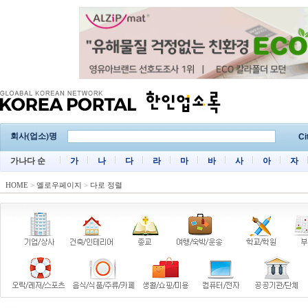
회사(업소)명
Ci
가나다 순
가
나
다
라
마
바
사
아
자
HOME
>
옐로우페이지
>
다로 정렬