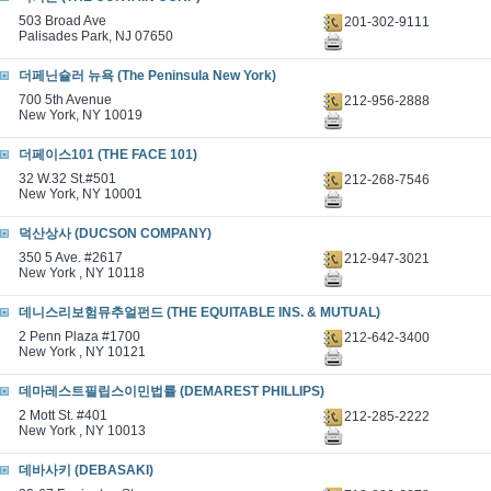
503 Broad Ave
201-302-9111
Palisades Park, NJ 07650
더페닌슐러 뉴욕 (The Peninsula New York)
700 5th Avenue
212-956-2888
New York, NY 10019
더페이스101 (THE FACE 101)
32 W.32 St.#501
212-268-7546
New York, NY 10001
덕산상사 (DUCSON COMPANY)
350 5 Ave. #2617
212-947-3021
New York , NY 10118
데니스리보험뮤추얼펀드 (THE EQUITABLE INS. & MUTUAL)
2 Penn Plaza #1700
212-642-3400
New York , NY 10121
데마레스트필립스이민법률 (DEMAREST PHILLIPS)
2 Mott St. #401
212-285-2222
New York , NY 10013
데바사키 (DEBASAKI)