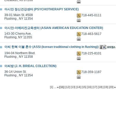
Elizabeth, NJ 07208
아시안 정신건강센터 (PSYCHOTHERAPY SERVICE)
39-01 Main St. #508
718-445-0111
Flushing , NY 11354
아시안-아메리칸교육센터 (ASIAN AMERICAN EDUCATION CENTER)
143-30 Cherry Ave.
718-463-5617
Flushing, NY 11355
아씨 한복 이불 혼수 (ASSI (korean traditional clothing in flushing))
194-04 Northern Blvd.
718-225-8101
Flushing , NY 11358
아씨방 (J. H. BRIDAL COLLECTION)
36-14 Union St.
718-359-1187
Flushing , NY 11354
...
[1]
[11]
[12]
[13]
[14]
[15]
[16]
[17]
[18]
[19]
[20]