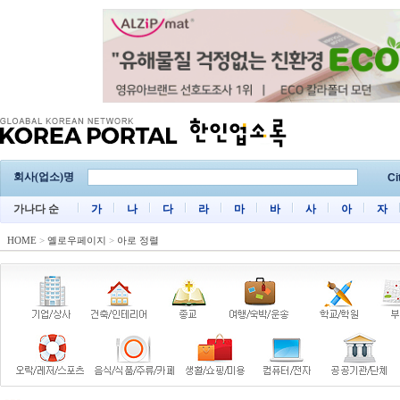
회사(업소)명
Ci
가나다 순
가
나
다
라
마
바
사
아
자
HOME
>
옐로우페이지
>
아로 정렬