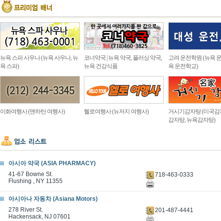
뉴욕 스파 사우나 (뉴욕 사우나, 뉴
코너약국 | 뉴욕 약국, 플러싱 약국,
고려 운전학원 (뉴욕 운
욕 스파)
뉴욕 건강식품
욕 운전학교)
이화여행사 (맨하탄 여행사)
헬로여행사 (뉴저지 여행사)
거시기감자탕 (미국감
감자탕, 뉴욕감자탕)
아시아 약국 (ASIA PHARMACY)
41-67 Bowne St.
718-463-0333
Flushing , NY 11355
아시아나 자동차 (Asiana Motors)
278 River St.
201-487-4441
Hackensack, NJ 07601