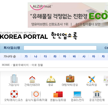
회사(업소)명
Ci
가나다 순
가
나
다
라
마
바
사
아
자
HOME
>
옐로우페이지
>
아로 정렬