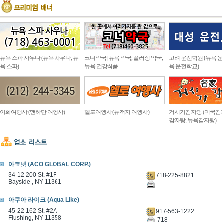
뉴욕 스파 사우나 (뉴욕 사우나, 뉴
코너약국 | 뉴욕 약국, 플러싱 약국,
고려 운전학원 (뉴욕 운
욕 스파)
뉴욕 건강식품
욕 운전학교)
이화여행사 (맨하탄 여행사)
헬로여행사 (뉴저지 여행사)
거시기감자탕 (미국감
감자탕, 뉴욕감자탕)
아코넷 (ACO GLOBAL CORP.)
34-12 200 St. #1F
718-225-8821
Bayside , NY 11361
아쿠아 라이크 (Aqua Like)
45-22 162 St. #2A
917-563-1222
Flushing, NY 11358
718--