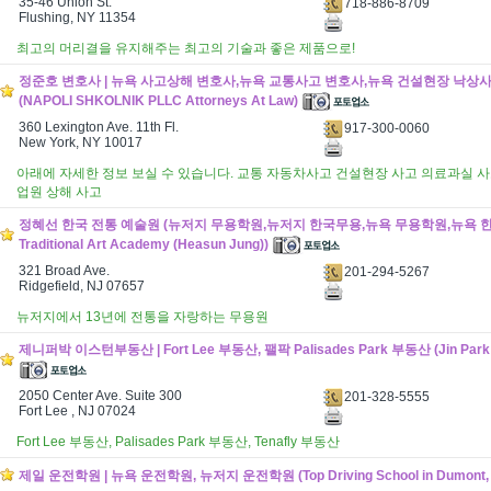
35-46 Union St.
718-886-8709
Flushing, NY 11354
최고의 머리결을 유지해주는 최고의 기술과 좋은 제품으로!
정준호 변호사 | 뉴욕 사고상해 변호사,뉴욕 교통사고 변호사,뉴욕 건설현장 낙상
(NAPOLI SHKOLNIK PLLC Attorneys At Law)
360 Lexington Ave. 11th Fl.
917-300-0060
New York, NY 10017
아래에 자세한 정보 보실 수 있습니다. 교통 자동차사고 건설현장 사고 의료과실 사
업원 상해 사고
정혜선 한국 전통 예술원 (뉴저지 무용학원,뉴저지 한국무용,뉴욕 무용학원,뉴욕 한국무
Traditional Art Academy (Heasun Jung))
321 Broad Ave.
201-294-5267
Ridgefield, NJ 07657
뉴저지에서 13년에 전통을 자랑하는 무용원
제니퍼박 이스턴부동산 | Fort Lee 부동산, 팰팍 Palisades Park 부동산 (Jin Park Ea
2050 Center Ave. Suite 300
201-328-5555
Fort Lee , NJ 07024
Fort Lee 부동산, Palisades Park 부동산, Tenafly 부동산
제일 운전학원 | 뉴욕 운전학원, 뉴저지 운전학원 (Top Driving School in Dumont, 