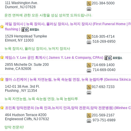
111 Washington Ave.
201-384-5000
Dumont , NJ 07628
운전 면허에 관한 모든 사항을 성심 성의껏 도와드립니다.
제일 장의사 | 뉴욕 장의사, 플러싱 장의사, 뉴저지 장의사 (First Funeral Home | Fun
flushing )
1529 Hempstead Tumpike
516-305-4714
Elmont, NY 11003
516-269-6950
뉴욕 장의사, 플러싱 장의사, 뉴저지 장의사
제임스 Y. Lee 공인 회계사 ( James Y. Lee & Company, CPAs)
2855 Michelle Dr. Suite 200
714-669-1400
Irvine, CA 92606
714-669-0040
젬마 스킨케어 | 뉴욕 자연눈썹, 뉴욕 속눈썹 연장, 뉴욕 눈썹타투 (Gemma Skincar
142-01 38 Ave. 3rd Fl.
917-692-7233
Flushing , NY 11354
뉴욕 자연눈썹, 뉴욕 속눈썹 연장, 뉴욕 눈썹타투
조민희 망막전문의 (뉴욕 안과,뉴저지 안과,망막 전문의,망막 전문병원) (Minhee C
464 Hudson Terrace #200
201-569-2167
Englewood Cliffs, NJ 07632
973-751-6989
망막 전문의!