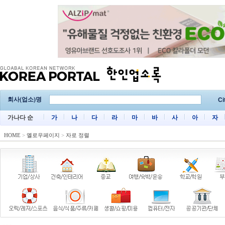
회사(업소)명
Ci
가나다 순
가
나
다
라
마
바
사
아
자
HOME
>
옐로우페이지
>
자로 정렬