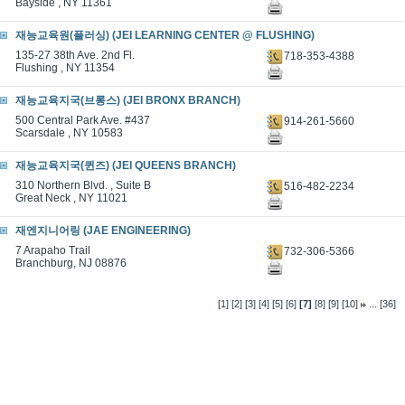
Bayside , NY 11361
재능교육원(플러싱) (JEI LEARNING CENTER @ FLUSHING)
135-27 38th Ave. 2nd Fl.
718-353-4388
Flushing , NY 11354
재능교육지국(브롱스) (JEI BRONX BRANCH)
500 Central Park Ave. #437
914-261-5660
Scarsdale , NY 10583
재능교육지국(퀸즈) (JEI QUEENS BRANCH)
310 Northern Blvd. , Suite B
516-482-2234
Great Neck , NY 11021
재엔지니어링 (JAE ENGINEERING)
7 Arapaho Trail
732-306-5366
Branchburg, NJ 08876
...
[1]
[2]
[3]
[4]
[5]
[6]
[7]
[8]
[9]
[10]
[36]