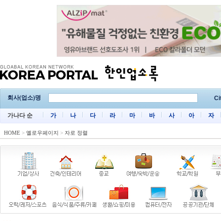
회사(업소)명
Ci
가나다 순
가
나
다
라
마
바
사
아
자
HOME
>
옐로우페이지
>
자로 정렬