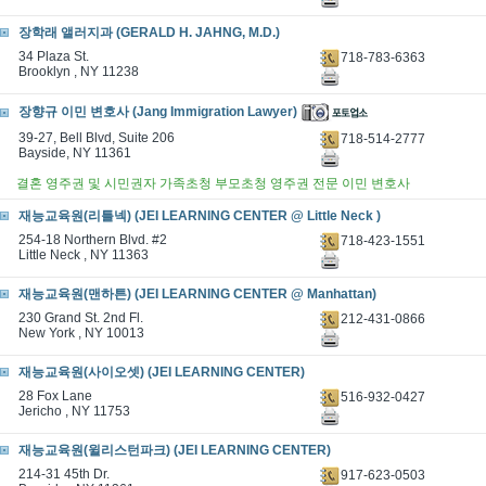
장학래 앨러지과 (GERALD H. JAHNG, M.D.)
34 Plaza St.
718-783-6363
Brooklyn , NY 11238
장향규 이민 변호사 (Jang Immigration Lawyer)
39-27, Bell Blvd, Suite 206
718-514-2777
Bayside, NY 11361
결혼 영주권 및 시민권자 가족초청 부모초청 영주권 전문 이민 변호사
재능교육원(리틀넥) (JEI LEARNING CENTER @ Little Neck )
254-18 Northern Blvd. #2
718-423-1551
Little Neck , NY 11363
재능교육원(맨하튼) (JEI LEARNING CENTER @ Manhattan)
230 Grand St. 2nd Fl.
212-431-0866
New York , NY 10013
재능교육원(사이오셋) (JEI LEARNING CENTER)
28 Fox Lane
516-932-0427
Jericho , NY 11753
재능교육원(윌리스턴파크) (JEI LEARNING CENTER)
214-31 45th Dr.
917-623-0503