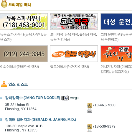
뉴욕 스파 사우나 (뉴욕 사우나, 뉴
코너약국 | 뉴욕 약국, 플러싱 약국,
고려 운전학원 (뉴욕 운
욕 스파)
뉴욕 건강식품
욕 운전학교)
이화여행사 (맨하탄 여행사)
헬로여행사 (뉴저지 여행사)
거시기감자탕 (미국감
감자탕, 뉴욕감자탕)
장터칼국수 (JANG TUR NOODLE)
35-38 Union St.
718-461-7600
Flushing, NY 11354
장학래 앨러지과 (GERALD H. JAHNG, M.D.)
136-30 Maple Ave. #1B
718-539-9379
Flushing , NY 11355