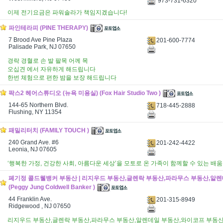
973-731-6320
이제 전기요금은 파워솔라가 책임지겠습니다!
파인테라피 (PINE THERAPY)
7 Brood Ave Pine Plaza
201-600-7774
Palisade Park, NJ 07650
경락 경혈로 손 발 팔목 어께 목
오십견 에서 자유하게 해드립니다
한번 체험으로 편한 밤을 보장 해드립니다
팍스2 헤어스튜디오 (뉴욕 미용실) (Fox Hair Studio Two )
144-65 Northern Blvd.
718-445-2888
Flushing, NY 11354
패밀리터치 (FAMILY TOUCH )
240 Grand Ave. #6
201-242-4422
Leonia, NJ 07605
‘행복한 가정, 건강한 사회, 아름다운 세상’을 모토로 온 가족이 함께할 수 있는 배
페기정 콜드웰뱅커 부동산 | 리지우드 부동산,글렌락 부동산,파라무스 부동산,알
(Peggy Jung Coldwell Banker )
44 Franklin Ave.
201-315-8949
Ridgewood , NJ 07650
리지우드 부동산,글렌락 부동산,파라무스 부동산,알렌데일 부동산,와이코프 부동