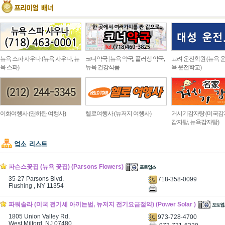
뉴욕 스파 사우나 (뉴욕 사우나, 뉴
코너약국 | 뉴욕 약국, 플러싱 약국,
고려 운전학원 (뉴욕 운
욕 스파)
뉴욕 건강식품
욕 운전학교)
이화여행사 (맨하탄 여행사)
헬로여행사 (뉴저지 여행사)
거시기감자탕 (미국감
감자탕, 뉴욕감자탕)
파슨스꽃집 (뉴욕 꽃집) (Parsons Flowers)
35-27 Parsons Blvd.
718-358-0099
Flushing , NY 11354
파워솔라 (미국 전기세 아끼는법, 뉴저지 전기요금절약) (Power Solar )
1805 Union Valley Rd.
973-728-4700
West Milford, NJ 07480