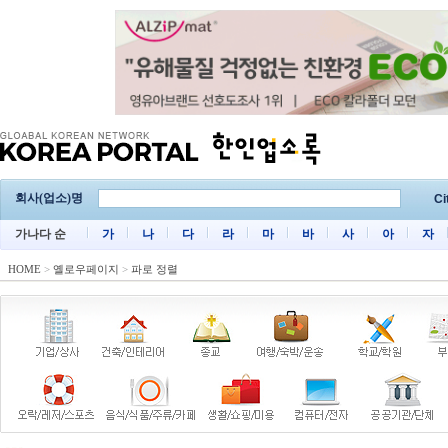
회사(업소)명
Ci
가나다 순
가
나
다
라
마
바
사
아
자
HOME
>
옐로우페이지
>
파로 정렬