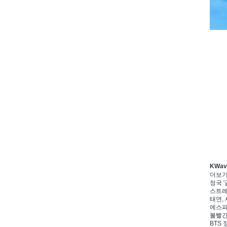
KWa
더보
정국 '
스트레이
태연, 
에스파,
볼빨간
BTS 