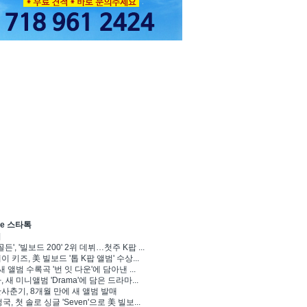
ve 스타톡
기
골든', '빌보드 200' 2위 데뷔…첫주 K팝 ...
 키즈, 美 빌보드 '톱 K팝 앨범' 수상...
새 앨범 수록곡 '번 잇 다운'에 담아낸 ...
 새 미니앨범 'Drama'에 담은 드라마...
사춘기, 8개월 만에 새 앨범 발매
정국, 첫 솔로 싱글 'Seven'으로 美 빌보...