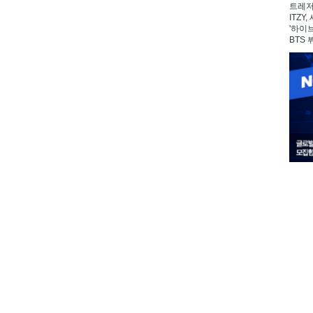
트레저,
ITZY
'하이
BTS 