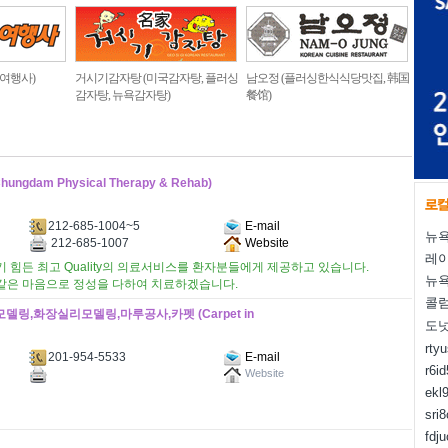
 여행사)
거시기감자탕 (미국감자탕, 플러싱
남오정 (플러싱한식식당맛집, 韩国
감자탕, 뉴욕감자탕)
餐馆)
dam Physical Therapy & Rehab)
212-685-1004~5
E-mail
뉴욕
212-685-1007
Website
레
 힘든 최고 Quality의 의료서비스를 환자분들에게 제공하고 있습니다.
뉴욕
같은 마음으로 정성을 다하여 치료하겠습니다.
콜럼
링,화장실리모델링,마루공사,카펫 (Carpet in
도
rty
201-954-5533
E-mail
r6i
Website
ekl
sri
fdj