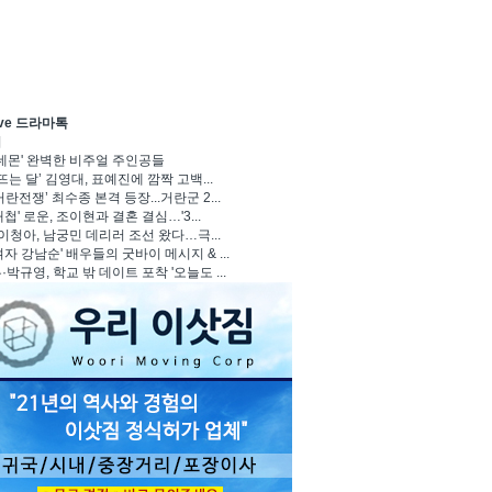
ave 드라마톡
기
 데몬' 완벽한 비주얼 주인공들
뜨는 달’ 김영대, 표예진에 깜짝 고백...
란전쟁’ 최수종 본격 등장...거란군 2...
첩' 로운, 조이현과 결혼 결심…'3...
 이청아, 남궁민 데리러 조선 왔다…극...
자 강남순' 배우들의 굿바이 메시지 & ...
박규영, 학교 밖 데이트 포착 '오늘도 ...