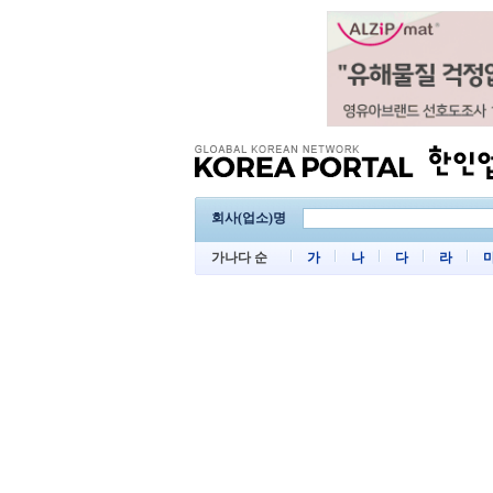
회사(업소)명
가나다 순
가
나
다
라