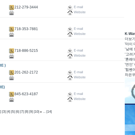
212-279-3444
E-mail
Website
718-353-7881
E-mail
K-W
Website
더보
'마이
‘낮에 
718-886-5215
E-mail
‘고려거
Website
'혼례대
'연인'
E )
'힘쎈여
201-262-2172
E-mail
차은우·
Website
E)
845-623-4187
E-mail
Website
...
]
[3]
[4]
[5]
[6]
[7]
[8]
[9]
[10]
[14]