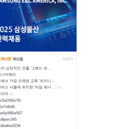
의 상징적인 건물 '그랜드 센…
이니어체리
에서 가장 오래된 교회 ‘트리니…
버스 서클에 위치한 ‘타임 워너 …
(1)
넛피치
(1)
us3a2345u76r
d5o7o9ot6
9oi6y890or567
8o9pors345
uo9odrtw3234