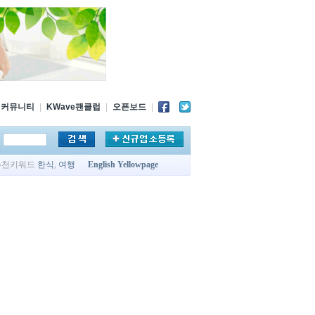
커뮤니티
|
KWave팬클럽
|
오픈보드
|
추천키워드
한식
,
여행
English Yellowpage