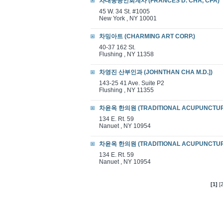
차대웅공인회계사 (FRANCES D. CHA, CPA)
45 W. 34 St. #1005
New York , NY 10001
차밍아트 (CHARMING ART CORP.)
40-37 162 St.
Flushing , NY 11358
차영진 산부인과 (JOHNTHAN CHA M.D.])
143-25 41 Ave. Suite P2
Flushing , NY 11355
차윤옥 한의원 (TRADITIONAL ACUPUNCTUR
134 E. Rt. 59
Nanuet , NY 10954
차윤옥 한의원 (TRADITIONAL ACUPUNCTUR
134 E. Rt. 59
Nanuet , NY 10954
[1]
[2