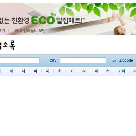
City
Zipcode
or
마
바
사
아
자
차
카
타
파
하
기타