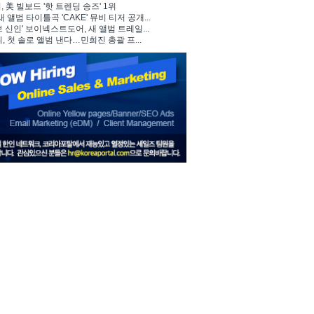
 美 빌보드 '핫 트렌딩 송즈' 1위
, 새 앨범 타이틀곡 'CAKE' 뮤비 티저 공개...
브 신인' 보이넥스트도어, 새 앨범 트레일...
뷔, 첫 솔로 앨범 낸다…민희진 총괄 프...