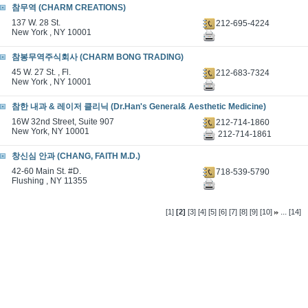
참무역 (CHARM CREATIONS)
137 W. 28 St.
212-695-4224
New York , NY 10001
참봉무역주식회사 (CHARM BONG TRADING)
45 W. 27 St. , Fl.
212-683-7324
New York , NY 10001
참한 내과 & 레이저 클리닉 (Dr.Han's General& Aesthetic Medicine)
16W 32nd Street, Suite 907
212-714-1860
New York, NY 10001
212-714-1861
창신심 안과 (CHANG, FAITH M.D.)
42-60 Main St. #D.
718-539-5790
Flushing , NY 11355
...
[1]
[2]
[3]
[4]
[5]
[6]
[7]
[8]
[9]
[10]
[14]