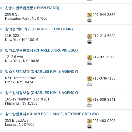
찬송가반주법전문 (HYMN PIANO)
209 8 St.
201-944-3386
Palisades Park , NJ 07650
찰리정 헤어커커 (CHARLIE JEONG HAIR)
11E. 32St.
212-213-5338
New York, NY 10016
찰리크루핀변호사 (CHARLES KRUPIN ESQ.)
1212 6 Ave.
212-921-5200
New York , NY 10036
찰스김재정보험 (CHARLES KIM' S AGENCY)
NYC Terminal Row C-300
718-378-7138
Bronx , NY 10474
찰스김재정보험 (CHARLES KIM' S AGENCY)
165-19 Northern Blvd. #201
718-939-3141
Flushing , NY 11358
찰스랑변호사 (CHARLES J. LANGE, ATTORNEY AT LAW)
353 Broad Ave.
201-463-0208
Leonia , NJ 07605