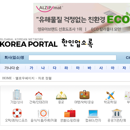
회사(업소)명
Ci
가나다 순
가
나
다
라
마
바
사
아
자
HOME
>
옐로우페이지
>
차로 정렬