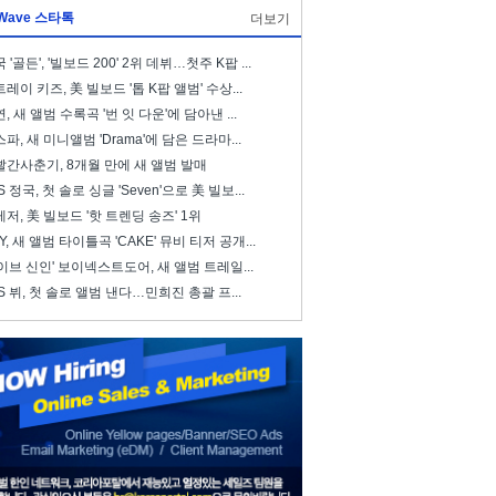
Wave 스타톡
더보기
 '골든', '빌보드 200' 2위 데뷔…첫주 K팝 ...
레이 키즈, 美 빌보드 '톱 K팝 앨범' 수상...
, 새 앨범 수록곡 '번 잇 다운'에 담아낸 ...
파, 새 미니앨범 'Drama'에 담은 드라마...
빨간사춘기, 8개월 만에 새 앨범 발매
S 정국, 첫 솔로 싱글 'Seven'으로 美 빌보...
저, 美 빌보드 '핫 트렌딩 송즈' 1위
ZY, 새 앨범 타이틀곡 'CAKE' 뮤비 티저 공개...
이브 신인' 보이넥스트도어, 새 앨범 트레일...
S 뷔, 첫 솔로 앨범 낸다…민희진 총괄 프...