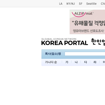
회사(업소)명
가나다 순
가
나
다
라