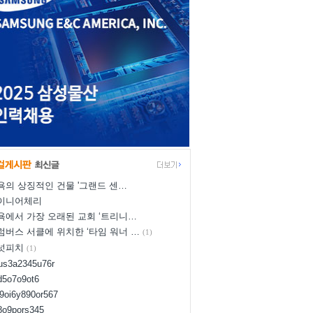
욕의 상징적인 건물 '그랜드 센…
이니어체리
욕에서 가장 오래된 교회 ‘트리니…
럼버스 서클에 위치한 ‘타임 워너 …
(1)
넛피치
(1)
yus3a2345u76r
d5o7o9ot6
l9oi6y890or567
i8o9pors345