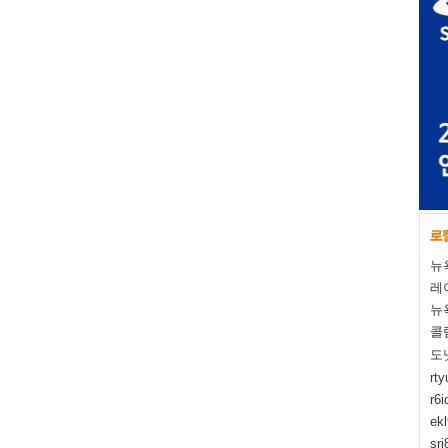
뉴
레
뉴
콜
도
rt
r6i
ek
sr