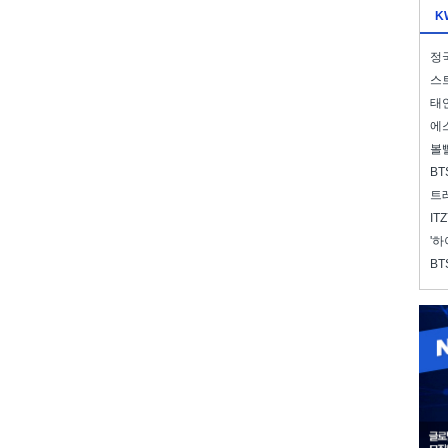
K
정국
스트
태연
에스
볼
BT
트레
IT
'하
BT