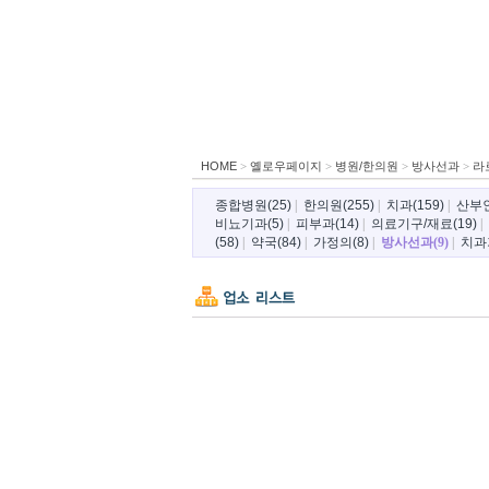
HOME
>
옐로우페이지
>
병원/한의원
>
방사선과
>
라
종합병원(25)
|
한의원(255)
|
치과(159)
|
산부인
비뇨기과(5)
|
피부과(14)
|
의료기구/재료(19)
|
(58)
|
약국(84)
|
가정의(8)
|
방사선과(9)
|
치과