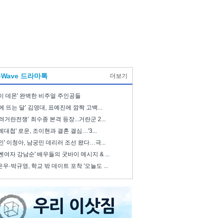
-Wave 드라마톡
더보기
이 데몬' 완벽한 비주얼 주인공들
에 뜨는 달’ 김영대, 표예진에 깜짝 고백...
려거란전쟁’ 최수종 본격 등장...거란군 2...
례대첩' 로운, 조이현과 결혼 결심…'3...
인' 이청아, 남궁민 데리러 조선 왔다…극...
쎈여자 강남순' 배우들의 굿바이 메시지 & ...
우·박규영, 학교 밖 데이트 포착 '오늘도 ...