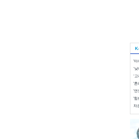
K
'마
‘낮
‘고
'혼
'연
'힘
차은