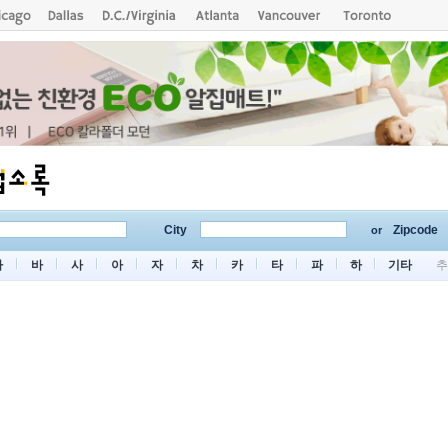
City
Zipcode
or
마
바
사
아
자
차
카
타
파
하
기타