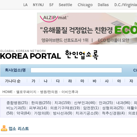
회사(업소)명
Ci
가나다 순
가
나
다
라
마
바
사
아
자
HOME
>
옐로우페이지
>
병원/한의원
>
이비인후과
종합병원(25)
|
한의원(255)
|
치과(159)
|
산부인과(46)
|
안과(25)
|
내과(96)
|
외
비뇨기과(5)
|
피부과(14)
|
의료기구/재료(19)
|
암전문(1)
|
성형외과(25)
|
재활의
(58)
|
약국(84)
|
가정의(8)
|
방사선과(9)
|
치과기공소(9)
|
척추신경원(4)
|
의료원