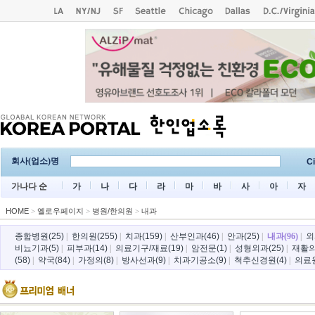
회사(업소)명
Ci
가나다 순
가
나
다
라
마
바
사
아
자
HOME
>
옐로우페이지
>
병원/한의원
>
내과
종합병원(25)
|
한의원(255)
|
치과(159)
|
산부인과(46)
|
안과(25)
|
내과(96)
|
외
비뇨기과(5)
|
피부과(14)
|
의료기구/재료(19)
|
암전문(1)
|
성형외과(25)
|
재활의
(58)
|
약국(84)
|
가정의(8)
|
방사선과(9)
|
치과기공소(9)
|
척추신경원(4)
|
의료원