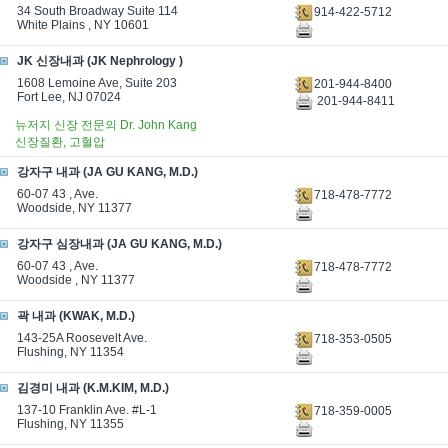
34 South Broadway Suite 114
914-422-5712
White Plains , NY 10601
JK 신장내과 (JK Nephrology )
1608 Lemoine Ave, Suite 203
201-944-8400
Fort Lee, NJ 07024
201-944-8411
뉴저지 신장 전문의 Dr. John Kang
신장질환, 고혈압
강자구 내과 (JA GU KANG, M.D.)
60-07 43 , Ave.
718-478-7772
Woodside, NY 11377
강자구 심장내과 (JA GU KANG, M.D.)
60-07 43 , Ave.
718-478-7772
Woodside , NY 11377
곽 내과 (KWAK, M.D.)
143-25A Roosevelt Ave.
718-353-0505
Flushing, NY 11354
김경미 내과 (K.M.KIM, M.D.)
137-10 Franklin Ave. #L-1
718-359-0005
Flushing, NY 11355