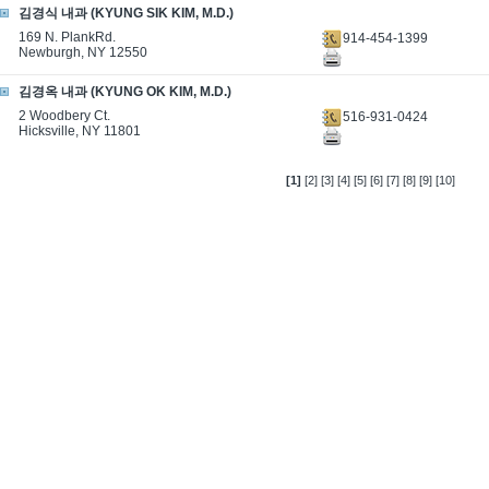
김경식 내과 (KYUNG SIK KIM, M.D.)
169 N. PlankRd.
914-454-1399
Newburgh, NY 12550
김경옥 내과 (KYUNG OK KIM, M.D.)
2 Woodbery Ct.
516-931-0424
Hicksville, NY 11801
[1]
[2]
[3]
[4]
[5]
[6]
[7]
[8]
[9]
[10]