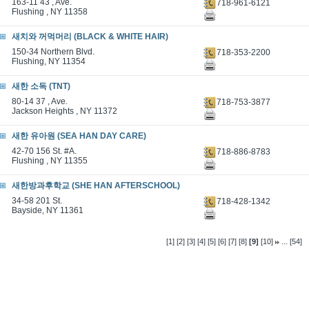
163-11 43 , Ave.
718-961-6121
Flushing , NY 11358
새치와 꺼먹머리 (BLACK & WHITE HAIR)
150-34 Northern Blvd.
718-353-2200
Flushing, NY 11354
새한 소독 (TNT)
80-14 37 , Ave.
718-753-3877
Jackson Heights , NY 11372
새한 유아원 (SEA HAN DAY CARE)
42-70 156 St. #A.
718-886-8783
Flushing , NY 11355
새한방과후학교 (SHE HAN AFTERSCHOOL)
34-58 201 St.
718-428-1342
Bayside, NY 11361
...
[1]
[2]
[3]
[4]
[5]
[6]
[7]
[8]
[9]
[10]
[54]