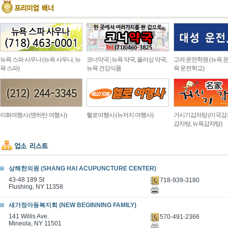
뉴욕 스파 사우나 (뉴욕 사우나, 뉴
코너약국 | 뉴욕 약국, 플러싱 약국,
고려 운전학원 (뉴욕 운
욕 스파)
뉴욕 건강식품
욕 운전학교)
이화여행사 (맨하탄 여행사)
헬로여행사 (뉴저지 여행사)
거시기감자탕 (미국감
감자탕, 뉴욕감자탕)
상해한의원 (SHANG HAI ACUPUNCTURE CENTER)
43-48 189 St
718-939-3180
Flushing, NY 11358
새가정아동복지회 (NEW BEGINNING FAMILY)
141 Willis Ave.
570-491-2366
Mineola, NY 11501