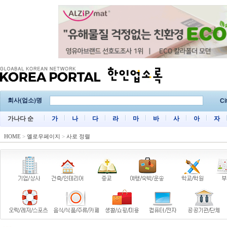
회사(업소)명
Ci
가나다 순
가
나
다
라
마
바
사
아
자
HOME
>
옐로우페이지
>
사로 정렬