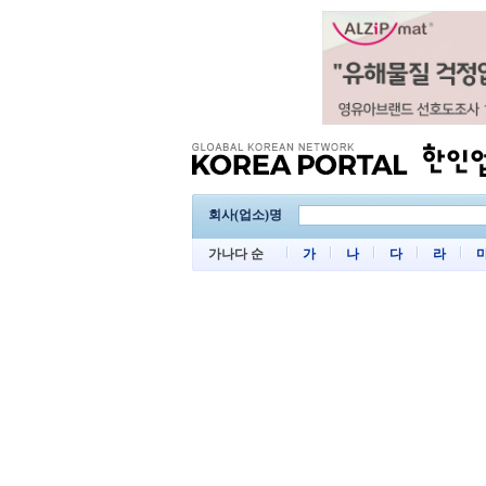
회사(업소)명
가나다 순
가
나
다
라