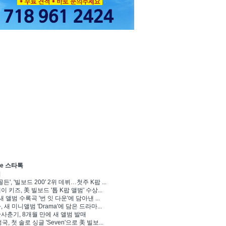
ve 스타톡
기
골든', '빌보드 200' 2위 데뷔…첫주 K팝 ...
 키즈, 美 빌보드 '톱 K팝 앨범' 수상...
새 앨범 수록곡 '번 잇 다운'에 담아낸 ...
 새 미니앨범 'Drama'에 담은 드라마...
사춘기, 8개월 만에 새 앨범 발매
정국, 첫 솔로 싱글 'Seven'으로 美 빌보...