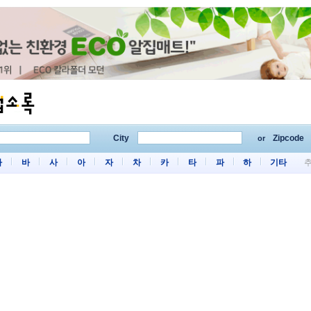
City
Zipcode
or
마
바
사
아
자
차
카
타
파
하
기타