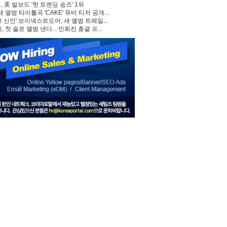
 美 빌보드 '핫 트렌딩 송즈' 1위
, 새 앨범 타이틀곡 'CAKE' 뮤비 티저 공개...
브 신인' 보이넥스트도어, 새 앨범 트레일...
뷔, 첫 솔로 앨범 낸다…민희진 총괄 프...