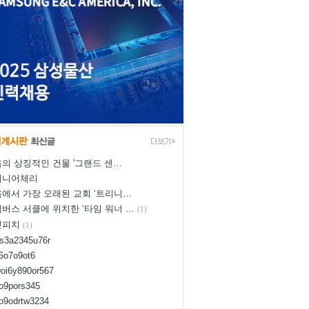
의 상징적인 건물 '그랜드 센…
이니어체리
에서 가장 오래된 교회 ‘트리니…
버스 서클에 위치한 ‘타임 워너 …
(1)
넛피치
(1)
us3a2345u76r
d5o7o9ot6
9oi6y890or567
8o9pors345
uo9odrtw3234