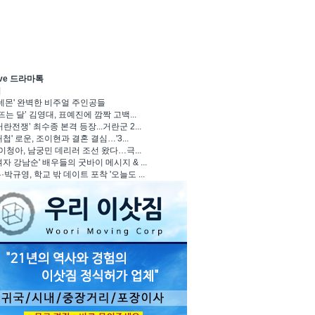
ave 드라마톡
기
 데몬' 완벽한 비주얼 주인공들
뜨는 달’ 김영대, 표예진에 깜짝 고백...
란전쟁’ 최수종 본격 등장...거란군 2...
첩' 로운, 조이현과 결혼 결심…'3...
 이청아, 남궁민 데리러 조선 왔다…극...
자 강남순' 배우들의 굿바이 메시지 & ...
박규영, 학교 밖 데이트 포착 '오늘도 ...