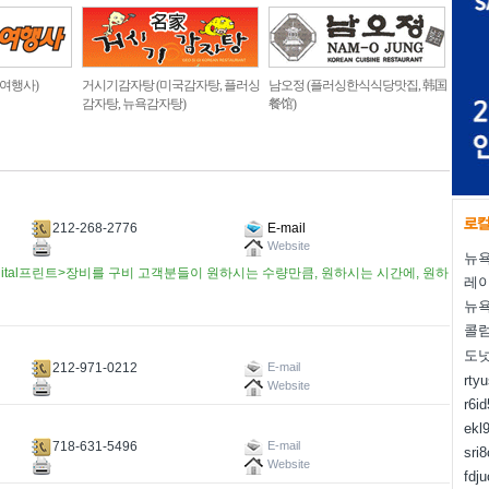
 여행사)
거시기감자탕 (미국감자탕, 플러싱
남오정 (플러싱한식식당맛집, 韩国
감자탕, 뉴욕감자탕)
餐馆)
212-268-2776
E-mail
Website
뉴욕
igital프린트>장비를 구비 고객분들이 원하시는 수량만큼, 원하시는 시간에, 원하
레
뉴욕
콜럼
도
212-971-0212
E-mail
rty
Website
r6i
ekl
718-631-5496
E-mail
sri
Website
fdj