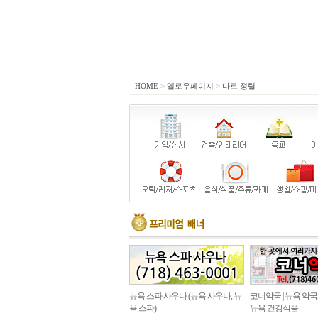
HOME
>
옐로우페이지
>
다로 정렬
뉴욕 스파 사우나 (뉴욕 사우나, 뉴
코너약국 | 뉴욕 약국
욕 스파)
뉴욕 건강식품