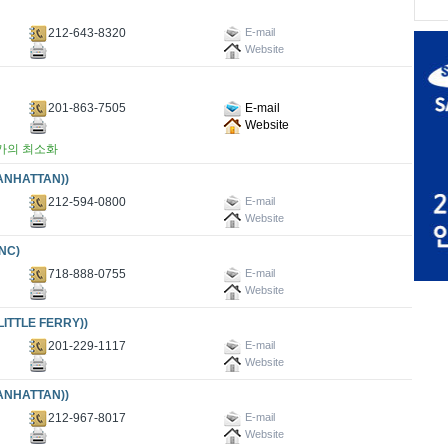
212-643-8320
E-mail
Website
201-863-7505
E-mail
Website
가의 최소화
NHATTAN))
212-594-0800
E-mail
Website
NC)
718-888-0755
E-mail
Website
TTLE FERRY))
201-229-1117
E-mail
Website
NHATTAN))
212-967-8017
E-mail
Website