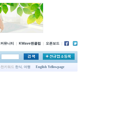
커뮤니티
|
KWave팬클럽
|
오픈보드
|
추천키워드
한식
,
여행
English Yellowpage