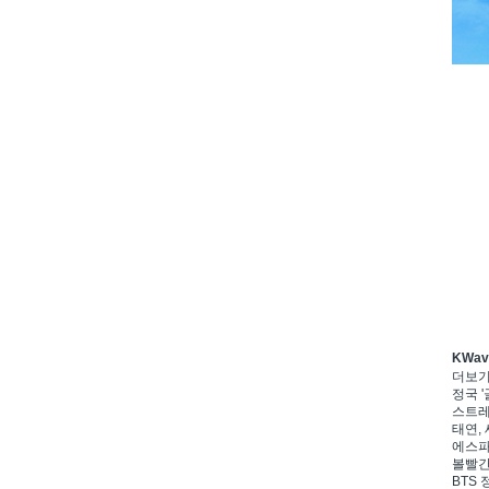
KWa
더보
정국 '
스트레이
태연, 
에스파,
볼빨간
BTS 