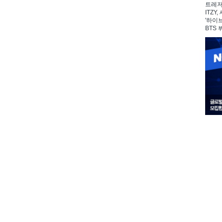
트레저,
ITZY
'하이
BTS 