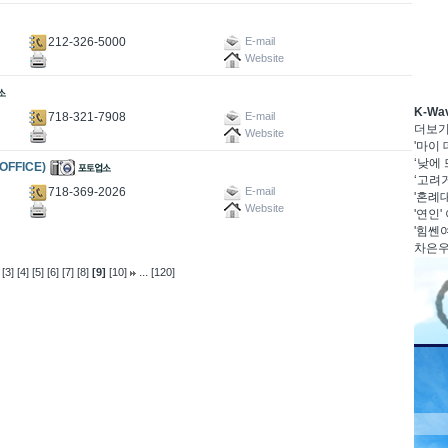
212-326-5000
E-mail
Website
K-W
718-321-7908
E-mail
더보
Website
'마이
‘낮에 
OFFICE)
‘고려거
718-369-2026
E-mail
'혼례대
Website
'연인'
'힘쎈여
차은우·
...
[3]
[4]
[5]
[6]
[7]
[8]
[9]
[10]
[120]