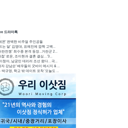
ave 드라마톡
기
 데몬' 완벽한 비주얼 주인공들
뜨는 달’ 김영대, 표예진에 깜짝 고백...
란전쟁’ 최수종 본격 등장...거란군 2...
첩' 로운, 조이현과 결혼 결심…'3...
 이청아, 남궁민 데리러 조선 왔다…극...
자 강남순' 배우들의 굿바이 메시지 & ...
박규영, 학교 밖 데이트 포착 '오늘도 ...