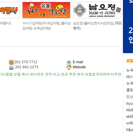
 여행사)
거시기감자탕 (미국감자탕, 플러싱
남오정 (플러싱한식식당맛집, 韩国
감자탕, 뉴욕감자탕)
餐馆)
201-270-7711
E-mail
201-941-1273
Website
뉴욕
콘도)종합 보험 회사 에이전트 견적 비교 싼곳 추천 최저 보험료국제면허 타주면
레
뉴욕
콜럼
도
rty
r6i
ekl
sri
fdj