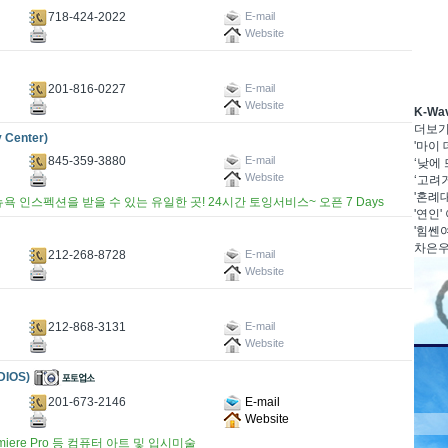
718-424-2022
E-mail
Website
201-816-0227
E-mail
Website
K-W
더보
Center)
'마이
845-359-3880
E-mail
‘낮에 
Website
‘고려거
'혼례대
인스펙션을 받을 수 있는 유일한 곳! 24시간 토잉서비스~ 오픈 7 Days
'연인'
'힘쎈여
차은우·
212-268-8728
E-mail
Website
212-868-3131
E-mail
Website
IOS)
201-673-2146
E-mail
Website
cts, Premiere Pro 등 컴퓨터 아트 및 입시미술