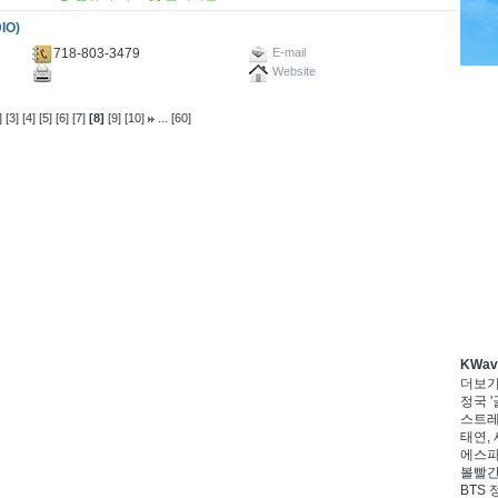
IO)
718-803-3479
E-mail
Website
...
]
[3]
[4]
[5]
[6]
[7]
[8]
[9]
[10]
[60]
KWa
더보
정국 '
스트레이
태연, 
에스파,
볼빨간
BTS 