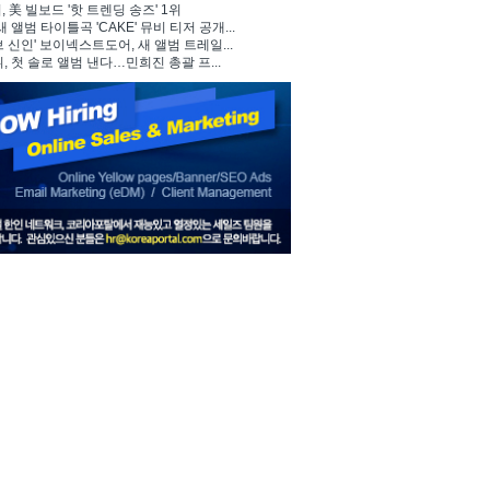
 美 빌보드 '핫 트렌딩 송즈' 1위
, 새 앨범 타이틀곡 'CAKE' 뮤비 티저 공개...
브 신인' 보이넥스트도어, 새 앨범 트레일...
뷔, 첫 솔로 앨범 낸다…민희진 총괄 프...