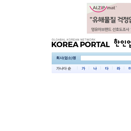
회사(업소)명
가나다 순
가
나
다
라