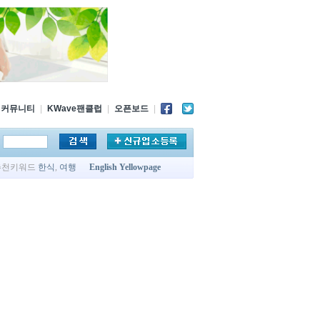
커뮤니티
|
KWave팬클럽
|
오픈보드
|
추천키워드
한식
,
여행
English Yellowpage