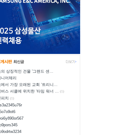
의 상징적인 건물 '그랜드 센…
이니어체리
에서 가장 오래된 교회 ‘트리니…
버스 서클에 위치한 ‘타임 워너 …
(1)
넛피치
(1)
us3a2345u76r
d5o7o9ot6
9oi6y890or567
8o9pors345
uo9odrtw3234