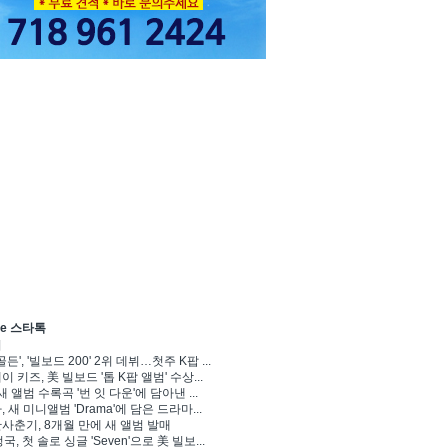
ve 스타톡
기
골든', '빌보드 200' 2위 데뷔…첫주 K팝 ...
 키즈, 美 빌보드 '톱 K팝 앨범' 수상...
새 앨범 수록곡 '번 잇 다운'에 담아낸 ...
 새 미니앨범 'Drama'에 담은 드라마...
사춘기, 8개월 만에 새 앨범 발매
정국, 첫 솔로 싱글 'Seven'으로 美 빌보...