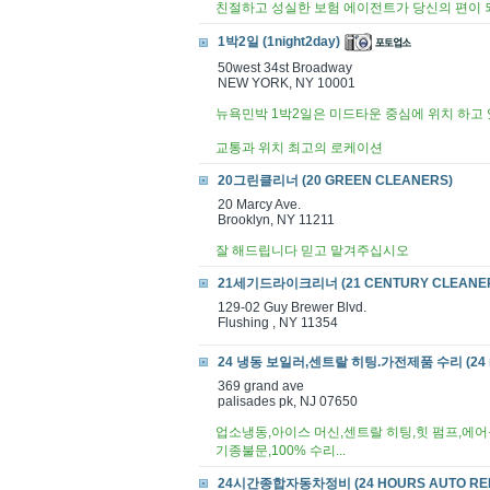
친절하고 성실한 보험 에이전트가 당신의 편이 
1박2일 (1night2day)
50west 34st Broadway
NEW YORK, NY 10001
뉴욕민박 1박2일은 미드타운 중심에 위치 하고 
교통과 위치 최고의 로케이션
20그린클리너 (20 GREEN CLEANERS)
20 Marcy Ave.
Brooklyn, NY 11211
잘 해드립니다 믿고 맡겨주십시오
21세기드라이크리너 (21 CENTURY CLEANE
129-02 Guy Brewer Blvd.
Flushing , NY 11354
24 냉동 보일러,센트랄 히팅.가전제품 수리 (24 refrige
369 grand ave
palisades pk, NJ 07650
업소냉동,아이스 머신,센트랄 히팅,힛 펌프,에어
기종불문,100% 수리...
24시간종합자동차정비 (24 HOURS AUTO REP