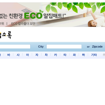
City
Zipcode
or
마
바
사
아
자
차
카
타
파
하
기타