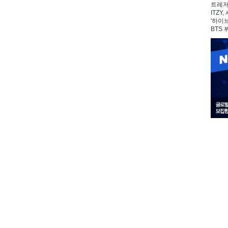
트레저,
ITZY
'하이
BTS 