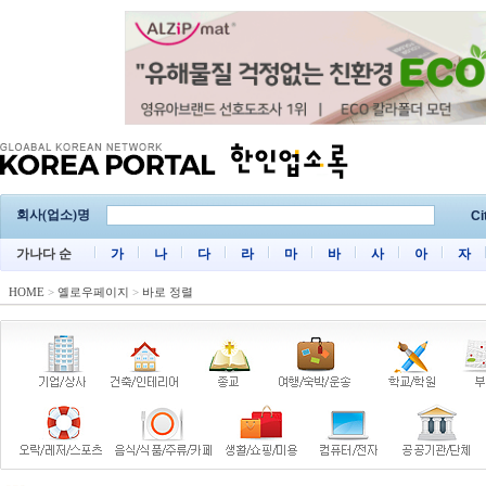
회사(업소)명
Ci
가나다 순
가
나
다
라
마
바
사
아
자
HOME
>
옐로우페이지
>
바로 정렬