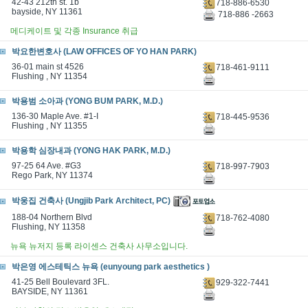
42-43 212th st. 1b
718-886-6530
bayside, NY 11361
718-886 -2663
메디케이트 및 각종 Insurance 취급
박요한변호사 (LAW OFFICES OF YO HAN PARK)
36-01 main st 4526
718-461-9111
Flushing , NY 11354
박용범 소아과 (YONG BUM PARK, M.D.)
136-30 Maple Ave. #1-I
718-445-9536
Flushing , NY 11355
박용학 심장내과 (YONG HAK PARK, M.D.)
97-25 64 Ave. #G3
718-997-7903
Rego Park, NY 11374
박웅집 건축사 (Ungjib Park Architect, PC)
188-04 Northern Blvd
718-762-4080
Flushing, NY 11358
뉴욕 뉴저지 등록 라이센스 건축사 사무소입니다.
박은영 에스테틱스 뉴욕 (eunyoung park aesthetics )
41-25 Bell Boulevard 3FL.
929-322-7441
BAYSIDE, NY 11361