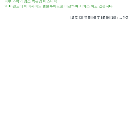
피부 과학의 명소 박은영 에스테틱
2018년도에 베이사이드 벨블루바드로 이전하여 서비스 하고 있읍니다.
...
[1]
[2]
[3]
[4]
[5]
[6]
[7]
[8]
[9]
[10]
[40]