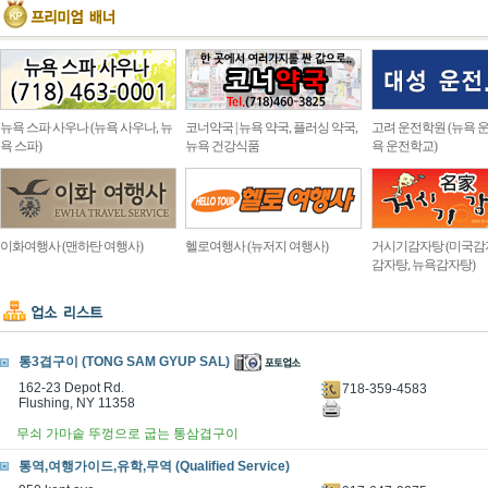
뉴욕 스파 사우나 (뉴욕 사우나, 뉴
코너약국 | 뉴욕 약국, 플러싱 약국,
고려 운전학원 (뉴욕 운
욕 스파)
뉴욕 건강식품
욕 운전학교)
이화여행사 (맨하탄 여행사)
헬로여행사 (뉴저지 여행사)
거시기감자탕 (미국감
감자탕, 뉴욕감자탕)
통3겹구이 (TONG SAM GYUP SAL)
162-23 Depot Rd.
718-359-4583
Flushing, NY 11358
무쇠 가마솥 뚜껑으로 굽는 통삼겹구이
통역,여행가이드,유학,무역 (Qualified Service)