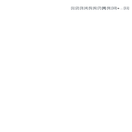
...
[1]
[2]
[3]
[4]
[5]
[6]
[7]
[8]
[9]
[10]
[11]