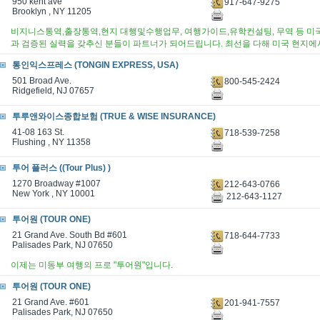
950 kent ave
917-647-9275
Brooklyn , NY 11205
비지니스통역,출장통역,현지 대행및수행업무, 여행가이드,유학컨설팅, 무역 등 미
과 검증된 실력을 갖추신 분들이 파트너가 되어드립니다. 최선을 다해 미국 현지에
통인익스프레스 (TONGIN EXPRESS, USA)
501 Broad Ave.
800-545-2424
Ridgefield, NJ 07657
투루앤와이스종합보험 (TRUE & WISE INSURANCE)
41-08 163 St.
718-539-7258
Flushing , NY 11358
투어 플러스 ((Tour Plus) )
1270 Broadway #1007
212-643-0766
New York , NY 10001
212-643-1127
투어원 (TOUR ONE)
21 Grand Ave. South Bd #601
718-644-7733
Palisades Park, NJ 07650
이제는 미동부 여행의 프로 "투어원"입니다.
투어원 (TOUR ONE)
21 Grand Ave. #601
201-941-7557
Palisades Park, NJ 07650