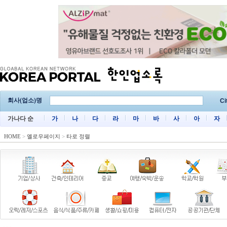
회사(업소)명
Ci
가나다 순
가
나
다
라
마
바
사
아
자
HOME
>
옐로우페이지
>
타로 정렬