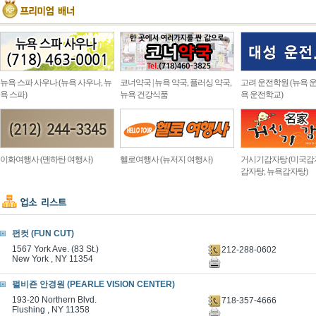
뉴욕 스파 사우나 (뉴욕 사우나, 뉴
코너약국 | 뉴욕 약국, 플러싱 약국,
고려 운전학원 (뉴욕 운
욕 스파)
뉴욕 건강식품
욕 운전학교)
이화여행사 (맨하탄 여행사)
헬로여행사 (뉴저지 여행사)
거시기감자탕 (미국감
감자탕, 뉴욕감자탕)
펀컷 (FUN CUT)
1567 York Ave. (83 St.)
212-288-0602
New York , NY 11354
펄비죤 안경원 (PEARLE VISION CENTER)
193-20 Northern Blvd.
718-357-4666
Flushing , NY 11358