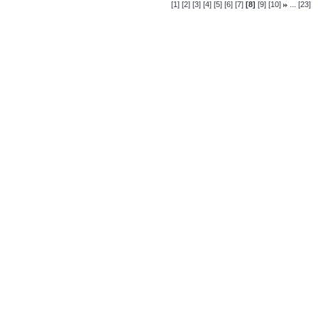
...
[1]
[2]
[3]
[4]
[5]
[6]
[7]
[8]
[9]
[10]
[23]