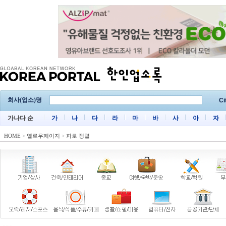
회사(업소)명
Ci
가나다 순
가
나
다
라
마
바
사
아
자
HOME
>
옐로우페이지
>
파로 정렬