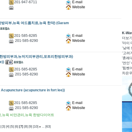
201-947-6711
E-mail
Website
방피부,뉴욕 여드름치료,뉴욕 한약) (Garam
K-W
201-585-8285
E-mail
더보
201-585-8290
Website
'마이
‘낮에 
‘고려거
지한방피부과,뉴저지피부관리,포트리한방피부과)
'혼례대
e))
'연인'
'힘쎈여
201-585-8285
E-mail
차은우·
201-585-8290
Website
cture (acupuncture in fort lee))
201-585-8285
E-mail
201-585-8290
Website
료,뉴욕 비만관리,뉴욕 한방다이어트
...
]
[3]
[4]
[5]
[6]
[7]
[8]
[9]
[10]
[63]