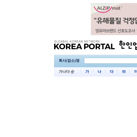
회사(업소)명
가나다 순
가
나
다
라