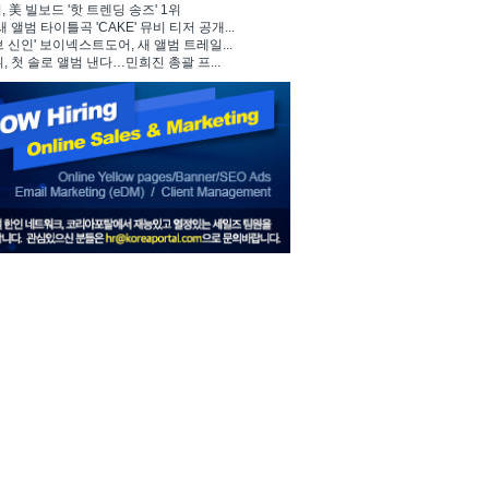
 美 빌보드 '핫 트렌딩 송즈' 1위
, 새 앨범 타이틀곡 'CAKE' 뮤비 티저 공개...
브 신인' 보이넥스트도어, 새 앨범 트레일...
뷔, 첫 솔로 앨범 낸다…민희진 총괄 프...