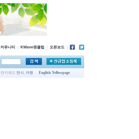
커뮤니티
|
KWave팬클럽
|
오픈보드
|
추천키워드
한식
,
여행
English Yellowpage