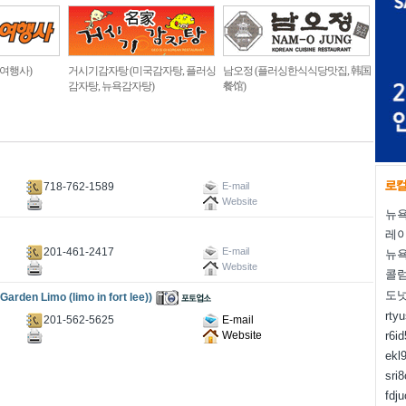
 여행사)
거시기감자탕 (미국감자탕, 플러싱
남오정 (플러싱한식식당맛집, 韩国
감자탕, 뉴욕감자탕)
餐馆)
718-762-1589
E-mail
Website
뉴욕
레
201-461-2417
E-mail
뉴욕
Website
콜럼
도
Limo (limo in fort lee))
rty
201-562-5625
E-mail
Website
r6i
ekl
sri
fdj