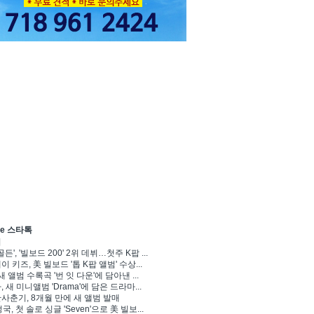
ve 스타톡
기
골든', '빌보드 200' 2위 데뷔…첫주 K팝 ...
 키즈, 美 빌보드 '톱 K팝 앨범' 수상...
새 앨범 수록곡 '번 잇 다운'에 담아낸 ...
 새 미니앨범 'Drama'에 담은 드라마...
사춘기, 8개월 만에 새 앨범 발매
정국, 첫 솔로 싱글 'Seven'으로 美 빌보...