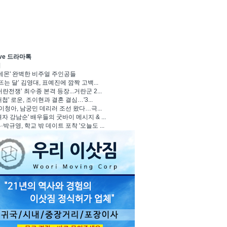
ave 드라마톡
기
 데몬' 완벽한 비주얼 주인공들
뜨는 달’ 김영대, 표예진에 깜짝 고백...
란전쟁’ 최수종 본격 등장...거란군 2...
첩' 로운, 조이현과 결혼 결심…'3...
 이청아, 남궁민 데리러 조선 왔다…극...
자 강남순' 배우들의 굿바이 메시지 & ...
박규영, 학교 밖 데이트 포착 '오늘도 ...