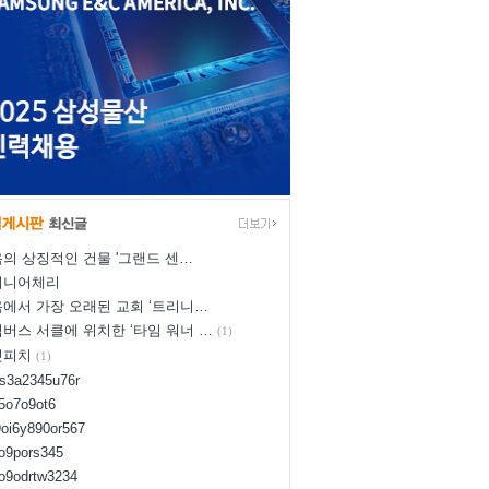
의 상징적인 건물 '그랜드 센…
이니어체리
에서 가장 오래된 교회 ‘트리니…
버스 서클에 위치한 ‘타임 워너 …
(1)
넛피치
(1)
us3a2345u76r
d5o7o9ot6
9oi6y890or567
8o9pors345
uo9odrtw3234