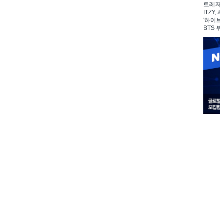
트레저,
ITZY
'하이
BTS 