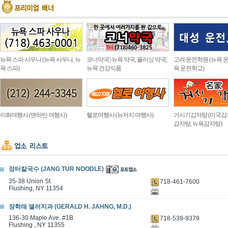
뉴욕 스파 사우나 (뉴욕 사우나, 뉴
코너약국 | 뉴욕 약국, 플러싱 약국,
고려 운전학원 (뉴욕 운
욕 스파)
뉴욕 건강식품
욕 운전학교)
이화여행사 (맨하탄 여행사)
헬로여행사 (뉴저지 여행사)
거시기감자탕 (미국감
감자탕, 뉴욕감자탕)
장터칼국수 (JANG TUR NOODLE)
35-38 Union St.
718-461-7600
Flushing, NY 11354
장학래 앨러지과 (GERALD H. JAHNG, M.D.)
136-30 Maple Ave. #1B
718-539-9379
Flushing , NY 11355