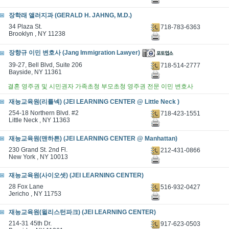
장학래 앨러지과 (GERALD H. JAHNG, M.D.)
34 Plaza St.
718-783-6363
Brooklyn , NY 11238
장향규 이민 변호사 (Jang Immigration Lawyer)
39-27, Bell Blvd, Suite 206
718-514-2777
Bayside, NY 11361
결혼 영주권 및 시민권자 가족초청 부모초청 영주권 전문 이민 변호사
재능교육원(리틀넥) (JEI LEARNING CENTER @ Little Neck )
254-18 Northern Blvd. #2
718-423-1551
Little Neck , NY 11363
재능교육원(맨하튼) (JEI LEARNING CENTER @ Manhattan)
230 Grand St. 2nd Fl.
212-431-0866
New York , NY 10013
재능교육원(사이오셋) (JEI LEARNING CENTER)
28 Fox Lane
516-932-0427
Jericho , NY 11753
재능교육원(윌리스턴파크) (JEI LEARNING CENTER)
214-31 45th Dr.
917-623-0503