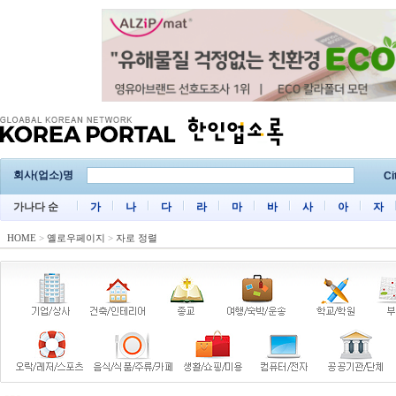
회사(업소)명
Ci
가나다 순
가
나
다
라
마
바
사
아
자
HOME
>
옐로우페이지
>
자로 정렬