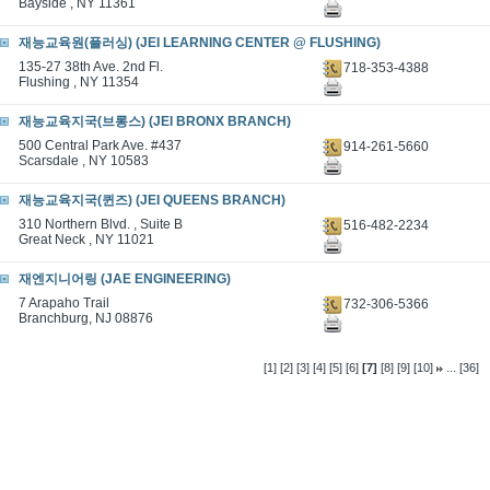
Bayside , NY 11361
재능교육원(플러싱) (JEI LEARNING CENTER @ FLUSHING)
135-27 38th Ave. 2nd Fl.
718-353-4388
Flushing , NY 11354
재능교육지국(브롱스) (JEI BRONX BRANCH)
500 Central Park Ave. #437
914-261-5660
Scarsdale , NY 10583
재능교육지국(퀸즈) (JEI QUEENS BRANCH)
310 Northern Blvd. , Suite B
516-482-2234
Great Neck , NY 11021
재엔지니어링 (JAE ENGINEERING)
7 Arapaho Trail
732-306-5366
Branchburg, NJ 08876
...
[1]
[2]
[3]
[4]
[5]
[6]
[7]
[8]
[9]
[10]
[36]