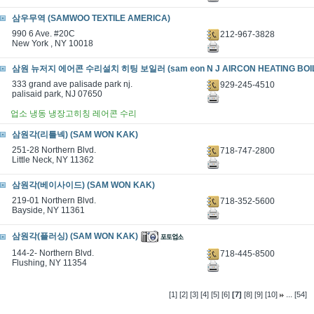
삼우무역 (SAMWOO TEXTILE AMERICA)
990 6 Ave. #20C
212-967-3828
New York , NY 10018
삼원 뉴저지 에어콘 수리설치 히팅 보일러 (sam eon N J AIRCON HEATING BOIL
333 grand ave palisade park nj.
929-245-4510
palisaid park, NJ 07650
업소 냉동 냉장고히칭 레어콘 수리
삼원각(리틀넥) (SAM WON KAK)
251-28 Northern Blvd.
718-747-2800
Little Neck, NY 11362
삼원각(베이사이드) (SAM WON KAK)
219-01 Northern Blvd.
718-352-5600
Bayside, NY 11361
삼원각(플러싱) (SAM WON KAK)
144-2- Northern Blvd.
718-445-8500
Flushing, NY 11354
...
[1]
[2]
[3]
[4]
[5]
[6]
[7]
[8]
[9]
[10]
[54]