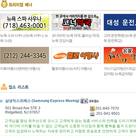
뉴욕 스파 사우나 (뉴욕 사우나, 뉴
코너약국 | 뉴욕 약국, 플러싱 약국,
고려 운전학원 (뉴욕 운
욕 스파)
뉴욕 건강식품
욕 운전학교)
이화여행사 (맨하탄 여행사)
헬로여행사 (뉴저지 여행사)
거시기감자탕 (미국감
감자탕, 뉴욕감자탕)
삼성익스프레스 (Samsung Express Moving)
501 Broad Ave STE 3
201-840-7070
Ridgefield, NJ 07657
201-941-9501
고객님을 항상 최우선으로 모시고 고객에게 맞는 맞춤 서비스와 만족을 드리기위해
히 여기며 가치를 따질 수 없는 고객님의 소중한 이삿짐과 함께 행복을 옮겨 드린
고객의 입장에서 노력하는 자세로 편리하고 저렴한 운송료로 안전하게 고객이 원하