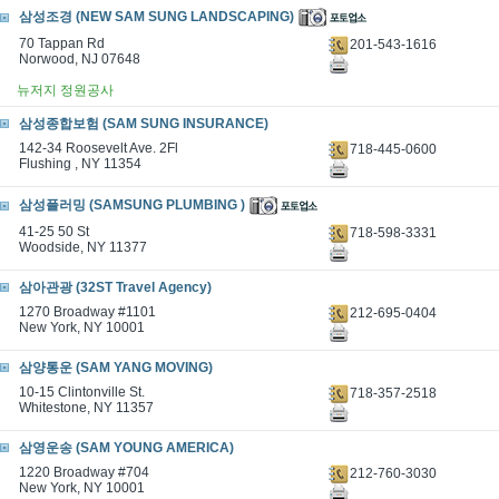
삼성조경 (NEW SAM SUNG LANDSCAPING)
70 Tappan Rd
201-543-1616
Norwood, NJ 07648
뉴저지 정원공사
삼성종합보험 (SAM SUNG INSURANCE)
142-34 Roosevelt Ave. 2Fl
718-445-0600
Flushing , NY 11354
삼성플러밍 (SAMSUNG PLUMBING )
41-25 50 St
718-598-3331
Woodside, NY 11377
삼아관광 (32ST Travel Agency)
1270 Broadway #1101
212-695-0404
New York, NY 10001
삼양통운 (SAM YANG MOVING)
10-15 Clintonville St.
718-357-2518
Whitestone, NY 11357
삼영운송 (SAM YOUNG AMERICA)
1220 Broadway #704
212-760-3030
New York, NY 10001