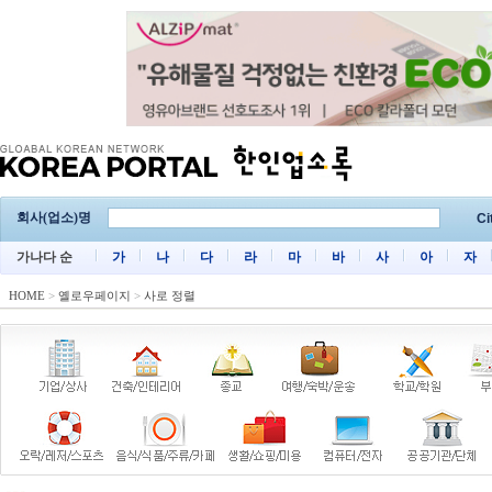
회사(업소)명
Ci
가나다 순
가
나
다
라
마
바
사
아
자
HOME
>
옐로우페이지
>
사로 정렬