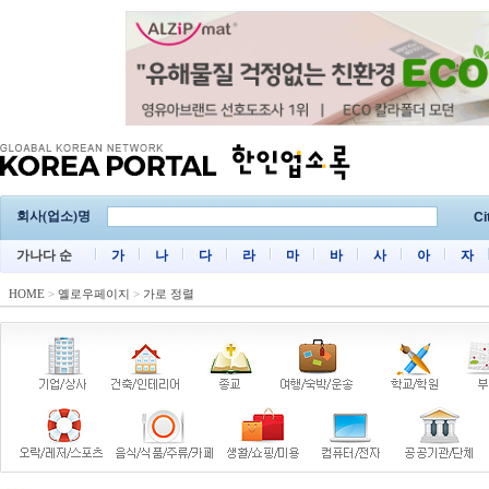
회사(업소)명
Ci
가나다 순
가
나
다
라
마
바
사
아
자
HOME
>
옐로우페이지
>
가로 정렬