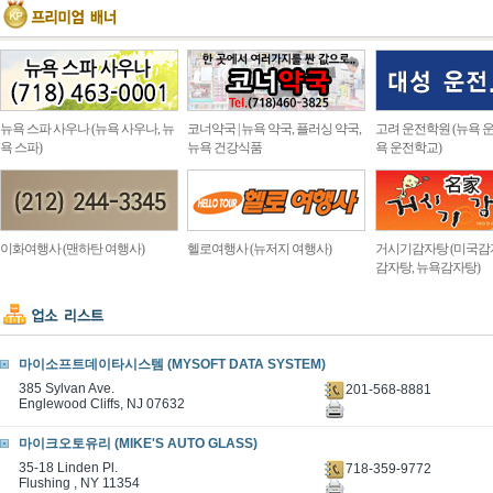
뉴욕 스파 사우나 (뉴욕 사우나, 뉴
코너약국 | 뉴욕 약국, 플러싱 약국,
고려 운전학원 (뉴욕 운
욕 스파)
뉴욕 건강식품
욕 운전학교)
이화여행사 (맨하탄 여행사)
헬로여행사 (뉴저지 여행사)
거시기감자탕 (미국감
감자탕, 뉴욕감자탕)
마이소프트데이타시스템 (MYSOFT DATA SYSTEM)
385 Sylvan Ave.
201-568-8881
Englewood Cliffs, NJ 07632
마이크오토유리 (MIKE'S AUTO GLASS)
35-18 Linden Pl.
718-359-9772
Flushing , NY 11354