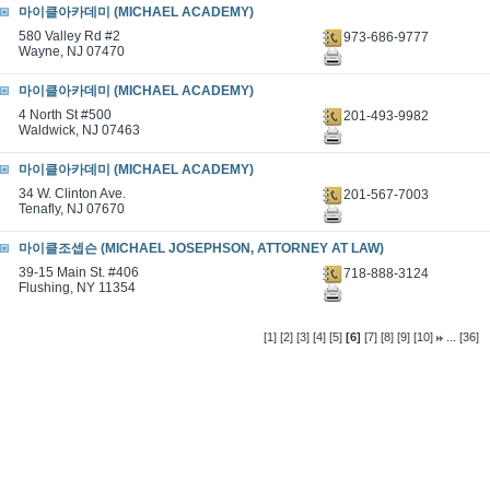
마이클아카데미 (MICHAEL ACADEMY)
580 Valley Rd #2
973-686-9777
Wayne, NJ 07470
마이클아카데미 (MICHAEL ACADEMY)
4 North St #500
201-493-9982
Waldwick, NJ 07463
마이클아카데미 (MICHAEL ACADEMY)
34 W. Clinton Ave.
201-567-7003
Tenafly, NJ 07670
마이클조셉슨 (MICHAEL JOSEPHSON, ATTORNEY AT LAW)
39-15 Main St. #406
718-888-3124
Flushing, NY 11354
...
[1]
[2]
[3]
[4]
[5]
[6]
[7]
[8]
[9]
[10]
[36]