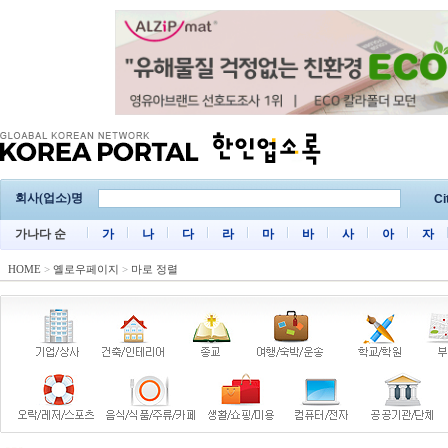
회사(업소)명
Ci
가나다 순
가
나
다
라
마
바
사
아
자
HOME
>
옐로우페이지
>
마로 정렬