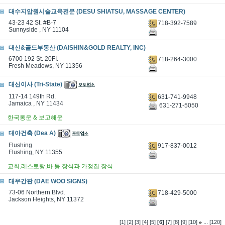
대수지압원시술교육전문 (DESU SHIATSU, MASSAGE CENTER)
43-23 42 St. #B-7
718-392-7589
Sunnyside , NY 11104
대신&골드부동산 (DAISHIN&GOLD REALTY, INC)
6700 192 St. 20FI.
718-264-3000
Fresh Meadows, NY 11356
대신이사 (Tri-State)
117-14 149th Rd.
631-741-9948
Jamaica , NY 11434
631-271-5050
한국통운 & 보고해운
대아건축 (Dea A)
Flushing
917-837-0012
Flushing, NY 11355
교회,레스토랑,바 등 장식과 가정집 장식
대우간판 (DAE WOO SIGNS)
73-06 Northern Blvd.
718-429-5000
Jackson Heights, NY 11372
...
[1]
[2]
[3]
[4]
[5]
[6]
[7]
[8]
[9]
[10]
[120]