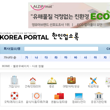
회사(업소)명
Ci
가나다 순
가
나
다
라
마
바
사
아
자
HOME
>
옐로우페이지
>
다로 정렬