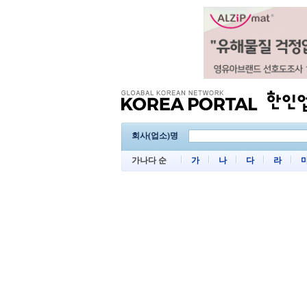
회사(업소)명
가나다 순
가
나
다
라