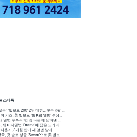
ve 스타톡
기
골든', '빌보드 200' 2위 데뷔…첫주 K팝 ...
 키즈, 美 빌보드 '톱 K팝 앨범' 수상...
새 앨범 수록곡 '번 잇 다운'에 담아낸 ...
 새 미니앨범 'Drama'에 담은 드라마...
사춘기, 8개월 만에 새 앨범 발매
정국, 첫 솔로 싱글 'Seven'으로 美 빌보...