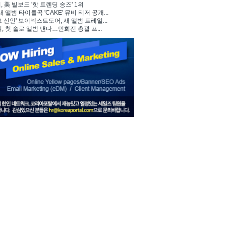
 美 빌보드 '핫 트렌딩 송즈' 1위
, 새 앨범 타이틀곡 'CAKE' 뮤비 티저 공개...
브 신인' 보이넥스트도어, 새 앨범 트레일...
뷔, 첫 솔로 앨범 낸다…민희진 총괄 프...