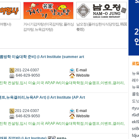
 여행사)
거시기감자탕 (미국감자탕, 플러싱
남오정 (플러싱한식식당맛집, 韩国
감자탕, 뉴욕감자탕)
餐馆)
방학 미술대학 준비) (i Art Institute (summer art
201-224-0307
E-mail
뉴욕
646-829-9050
Website
레
학 컨설팅,입시 미술,미국 AP,AP Art,미술대학학점,미술캠프,이벤트,갤러리,
뉴욕
콜럼
뉴욕갤러리,뉴욕AP Art) (i Art Institute (AP Art
도
rty
201-224-0307
E-mail
r6i
646-829-9050
Website
ekl
학 컨설팅,입시 미술,미국 AP,AP Art,미술대학학점,미술캠프,이벤트,갤러리,
sri
fdj
 직업반) (i Art Institute)