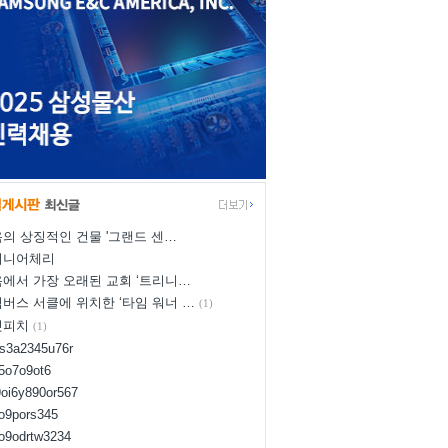
의 상징적인 건물 '그랜드 센…
이니어체리
에서 가장 오래된 교회 ‘트리니…
버스 서클에 위치한 ‘타임 워너 …
(1)
넛피치
(1)
us3a2345u76r
d5o7o9ot6
9oi6y890or567
8o9pors345
uo9odrtw3234