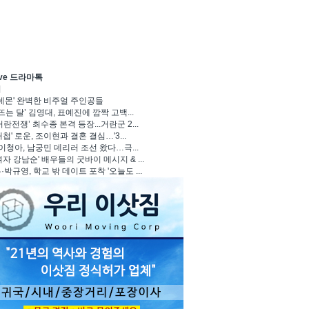
ave 드라마톡
기
 데몬' 완벽한 비주얼 주인공들
뜨는 달’ 김영대, 표예진에 깜짝 고백...
란전쟁’ 최수종 본격 등장...거란군 2...
첩' 로운, 조이현과 결혼 결심…'3...
 이청아, 남궁민 데리러 조선 왔다…극...
자 강남순' 배우들의 굿바이 메시지 & ...
박규영, 학교 밖 데이트 포착 '오늘도 ...