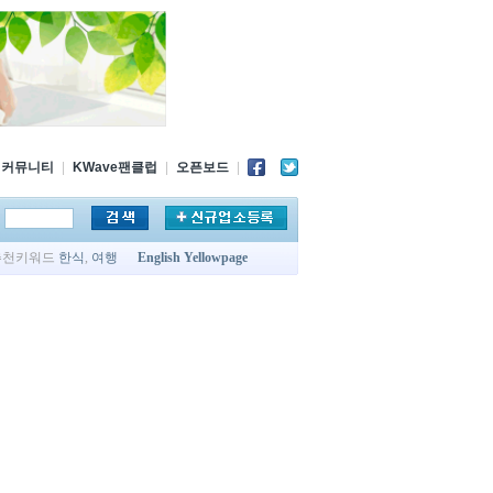
커뮤니티
|
KWave팬클럽
|
오픈보드
|
추천키워드
한식
,
여행
English Yellowpage