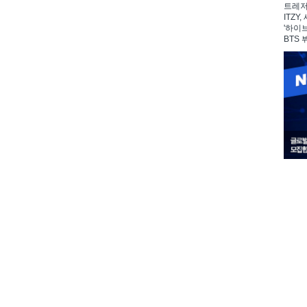
트레저,
ITZY
'하이
BTS 