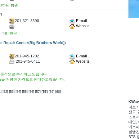
 맨하탄 병원
r)
201-321-3390
E-mail
Website
NYC 수리 전문
 Repair Center(Big Brothers World))
201-945-1202
E-mail
201-945-0411
Website
문적으로 수리하고 있습니다.
등을 저렴한 가격으로 판매하고있습니다.
]
[52]
[53]
[54]
[55]
[56]
[57]
[58]
[59]
[60]
KWa
더보
정국 '
스트레이
태연, 
에스파,
볼빨간
BTS 