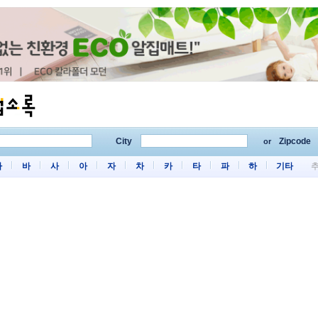
City
Zipcode
or
마
바
사
아
자
차
카
타
파
하
기타