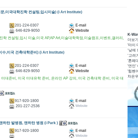
문,미국대학진학 컨설팅,입시미술) (i Art Institute)
201-224-0307
E-mail
646-829-9050
Website
K-W
학 컨설팅,입시 미술,미국 AP,AP Art,미술대학학점,미술캠프,이벤트,갤러리,
더보
'마이
‘낮에 
이수,미국 건축대학준비) (i Art Institute)
‘고려거
'혼례대
201-224-0307
E-mail
'연인'
646-829-9050
Website
'힘쎈여
차은우·
미대준비, 미국 미대유학 준비, 온라인 AP 강의, 미국 건축대학 준비, 미국 대
917-920-1800
E-mail
201-227-2536
Website
맨하탄 발병원, 맨하탄 병원 (i Park )
917-920-1800
E-mail
Website