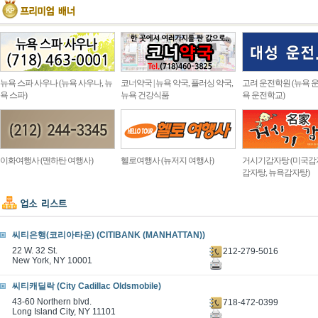
뉴욕 스파 사우나 (뉴욕 사우나, 뉴
코너약국 | 뉴욕 약국, 플러싱 약국,
고려 운전학원 (뉴욕 운
욕 스파)
뉴욕 건강식품
욕 운전학교)
이화여행사 (맨하탄 여행사)
헬로여행사 (뉴저지 여행사)
거시기감자탕 (미국감
감자탕, 뉴욕감자탕)
씨티은행(코리아타운) (CITIBANK (MANHATTAN))
22 W. 32 St.
212-279-5016
New York, NY 10001
씨티캐딜락 (City Cadillac Oldsmobile)
43-60 Northern blvd.
718-472-0399
Long Island City, NY 11101