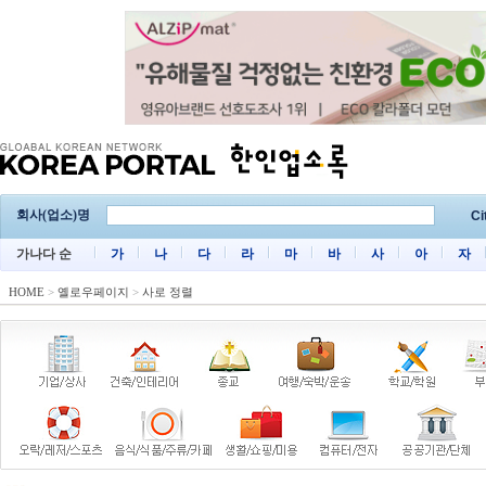
회사(업소)명
Ci
가나다 순
가
나
다
라
마
바
사
아
자
HOME
>
옐로우페이지
>
사로 정렬