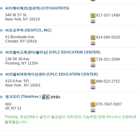
씨티헤비헤츠(정은하) (CITI HAVITATS)
346 W. 57 St.
917-337-1499
New York, NY 10019
씨프코무역 (SEAFCO., INC)
41 Brookside Ave.
914-588-5520
Chester, NY 10918
씨피엘씨교육센터(플러싱) (CPLC EDUCATION CENTER)
136-56 39 Ave.
718-321-3399
Flushing, NY 11354
씨피엘씨에듀케이션센터 (CPLC EDUCATION CENTER)
410 8 Ave. 5Fl.
888-522-2752
New York , NY 10001
씽크프리 (Thinkfree )
ejoj
070-7847-5007
dif, NY 12
TVzoa는 위성안테나 설치가 필요없이 인터넷만 가능하면 언제 어디서나 간편하게 
플랫폼입니다..