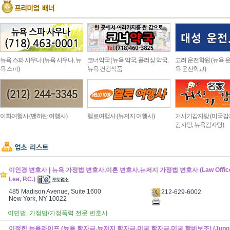
뉴욕 스파 사우나 (뉴욕 사우나, 뉴
코너약국 | 뉴욕 약국, 플러싱 약국,
고려 운전학원 (뉴욕 운
욕 스파)
뉴욕 건강식품
욕 운전학교)
이화여행사 (맨하탄 여행사)
헬로여행사 (뉴저지 여행사)
거시기감자탕 (미국감
감자탕, 뉴욕감자탕)
이인경 변호사 | 뉴욕 가정법 변호사,이혼 변호사,뉴저지 가정법 변호사 (Law Offices 
Lee, P.C.)
485 Madison Avenue, Suite 1600
212-629-6002
New York, NY 10022
이민법, 가정법/가정폭력 전문 변호사
이정한 뉴욕라이프 (뉴욕 학자금,뉴저지 학자금,미국 학자금,미국 학비보조) (Jung ha