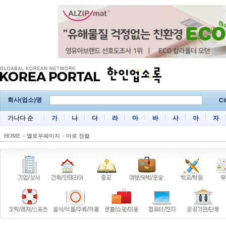
회사(업소)명
Ci
가나다 순
가
나
다
라
마
바
사
아
자
HOME
>
옐로우페이지
>
아로 정렬