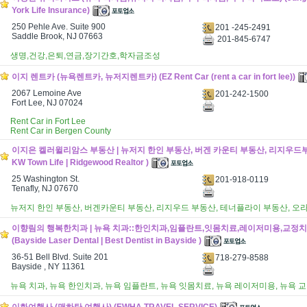
York Life Insurance)
250 Pehle Ave. Suite 900
201 -245-2491
Saddle Brook, NJ 07663
201-845-6747
생명,건강,은퇴,연금,장기간호,학자금조성
이지 렌트카 (뉴욕렌트카, 뉴저지렌트카) (EZ Rent Car (rent a car in fort lee))
2067 Lemoine Ave
201-242-1500
Fort Lee, NJ 07024
Rent Car in Fort Lee
Rent Car in Bergen County
이지은 켈러윌리암스 부동산 | 뉴저지 한인 부동산, 버겐 카운티 부동산, 리지우드부동산
KW Town Life | Ridgewood Realtor )
25 Washington St.
201-918-0119
Tenafly, NJ 07670
뉴저지 한인 부동산, 버겐카운티 부동산, 리지우드 부동산, 테너플라이 부동산, 오
이향림의 행복한치과 | 뉴욕 치과::한인치과,임플란트,잇몸치료,레이저미용,교정
(Bayside Laser Dental | Best Dentist in Bayside )
36-51 Bell Blvd. Suite 201
718-279-8588
Bayside , NY 11361
뉴욕 치과, 뉴욕 한인치과, 뉴욕 임플란트, 뉴욕 잇몸치료, 뉴욕 레이저미용, 뉴욕 