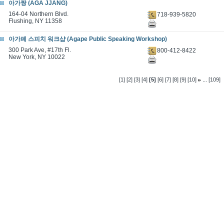
아가짱 (AGA JJANG)
164-04 Northern Blvd.
718-939-5820
Flushing, NY 11358
아가페 스피치 워크샵 (Agape Public Speaking Workshop)
300 Park Ave, #17th Fl.
800-412-8422
New York, NY 10022
...
[1]
[2]
[3]
[4]
[5]
[6]
[7]
[8]
[9]
[10]
[109]