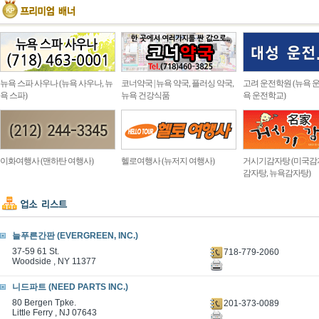
뉴욕 스파 사우나 (뉴욕 사우나, 뉴
코너약국 | 뉴욕 약국, 플러싱 약국,
고려 운전학원 (뉴욕 운
욕 스파)
뉴욕 건강식품
욕 운전학교)
이화여행사 (맨하탄 여행사)
헬로여행사 (뉴저지 여행사)
거시기감자탕 (미국감
감자탕, 뉴욕감자탕)
늘푸른간판 (EVERGREEN, INC.)
37-59 61 St.
718-779-2060
Woodside , NY 11377
니드파트 (NEED PARTS INC.)
80 Bergen Tpke.
201-373-0089
Little Ferry , NJ 07643