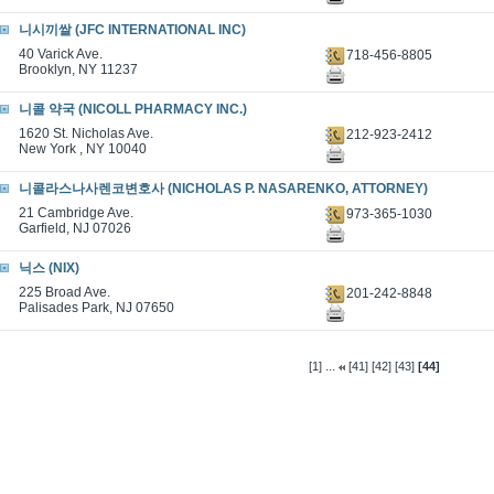
니시끼쌀 (JFC INTERNATIONAL INC)
40 Varick Ave.
718-456-8805
Brooklyn, NY 11237
니콜 약국 (NICOLL PHARMACY INC.)
1620 St. Nicholas Ave.
212-923-2412
New York , NY 10040
니콜라스나사렌코변호사 (NICHOLAS P. NASARENKO, ATTORNEY)
21 Cambridge Ave.
973-365-1030
Garfield, NJ 07026
닉스 (NIX)
225 Broad Ave.
201-242-8848
Palisades Park, NJ 07650
...
[1]
[41]
[42]
[43]
[44]