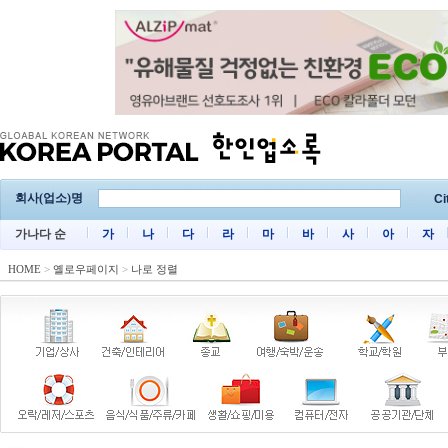
회사(업소)명
Ci
가나다 순
가
나
다
라
마
바
사
아
자
HOME
>
옐로우페이지
>
나로 정렬