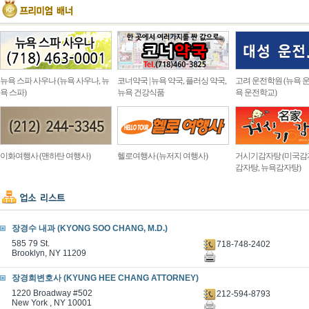
뉴욕 스파 사우나 (뉴욕 사우나, 뉴
코너약국 | 뉴욕 약국, 플러싱 약국,
고려 운전학원 (뉴욕 운
욕 스파)
뉴욕 건강식품
욕 운전학교)
이화여행사 (맨하탄 여행사)
헬로여행사 (뉴저지 여행사)
거시기감자탕 (미국감
감자탕, 뉴욕감자탕)
장경수 내과 (KYONG SOO CHANG, M.D.)
585 79 St.
718-748-2402
Brooklyn, NY 11209
장경희변호사 (KYUNG HEE CHANG ATTORNEY)
1220 Broadway #502
212-594-8793
New York , NY 10001