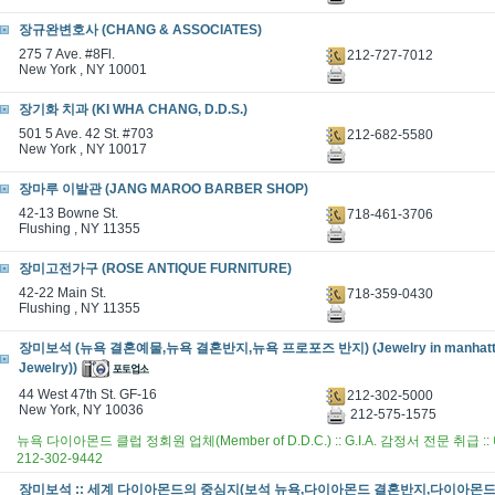
장규완변호사 (CHANG & ASSOCIATES)
275 7 Ave. #8Fl.
212-727-7012
New York , NY 10001
장기화 치과 (KI WHA CHANG, D.D.S.)
501 5 Ave. 42 St. #703
212-682-5580
New York , NY 10017
장마루 이발관 (JANG MAROO BARBER SHOP)
42-13 Bowne St.
718-461-3706
Flushing , NY 11355
장미고전가구 (ROSE ANTIQUE FURNITURE)
42-22 Main St.
718-359-0430
Flushing , NY 11355
장미보석 (뉴욕 결혼예물,뉴욕 결혼반지,뉴욕 프로포즈 반지) (Jewelry in manhatta
Jewelry))
44 West 47th St. GF-16
212-302-5000
New York, NY 10036
212-575-1575
뉴욕 다이아몬드 클럽 정회원 업체(Member of D.D.C.) :: G.I.A. 감정서 전문 취급
212-302-9442
장미보석 :: 세계 다이아몬드의 중심지(보석 뉴욕,다이아몬드 결혼반지,다이아몬드