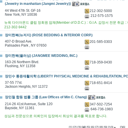
(Jewelry in manhattan (Jangmi Jewelry))
44 West 47th St. GF-16
212-302-5000
New York, NY 10036
212-575-1575
뉴욕 다이아몬드 클럽 정회원 업체(Member of D.D.C.) :: G.I.A. 감정서 전문 취급
212-302-9442
장미한복(뉴저지) (ROSE BEDDING & INTERIOR CORP.)
407-D Broad Ave.
201-585-0303
Palisades Park , NY 07650
장미한복(플러싱) (JANGMEE WEDDING, INC.)
163-26 Northern Blvd.
718-359-0430
Flushing, NY 11358
장민수 통증재활의학 (LIBERTY PHYSICAL MEDICINE & REHABILITATION, PC
37-55 77st.
718-651-8414
Jackson Heights, NY 11372
장민철 합동 법률 그룹 (Law Offices of Min C. Chang)
214-26 41st Avenue, Suite 120
347-502-7254
Bayside, NY 11361
646-736-1983
성심과 전문성으로 의뢰인의 입장에서 최상의 결과를 목표로 합니다.
...
[1]
[2]
[3]
[4]
[5]
[6]
[7]
[8]
[9]
[10]
[36]