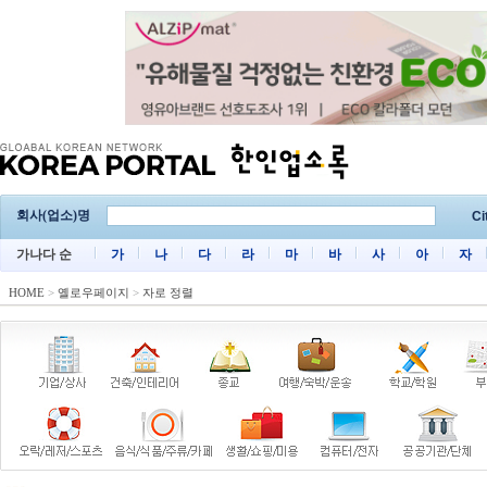
회사(업소)명
Ci
가나다 순
가
나
다
라
마
바
사
아
자
HOME
>
옐로우페이지
>
자로 정렬