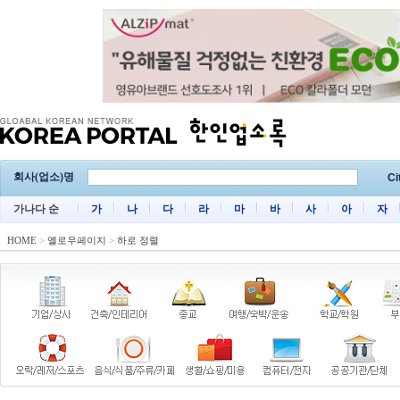
회사(업소)명
Ci
가나다 순
가
나
다
라
마
바
사
아
자
HOME
>
옐로우페이지
>
하로 정렬