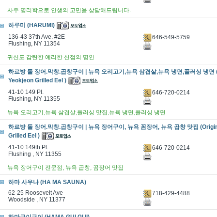
사주 명리학으로 인생의 고민을 상담해드립니다.
하루미 (HARUMI)
136-43 37th Ave. #2E
646-549-5759
Flushing, NY 11354
귀신도 감탄한 예리한 신점의 명인
하르방 돌 장어.막창.곱창구이 | 뉴욕 오리고기,뉴욕 삼겹살,뉴욕 냉면,플러싱 냉면 (Or
Yeokjeon Grilled Eel )
41-10 149 Pl.
646-720-0214
Flushing, NY 11355
뉴욕 오리고기,뉴욕 삼겹살,플러싱 맛집,뉴욕 냉면,플러싱 냉면
하르방 돌 장어.막창.곱창구이 | 뉴욕 장어구이, 뉴욕 꼼장어, 뉴욕 곱창 맛집 (Original
Grilled Eel )
41-10 149th Pl.
646-720-0214
Flushing , NY 11355
뉴욕 장어구이 전문점, 뉴욕 곱창, 꼼장어 맛집
하마 사우나 (HA MA SAUNA)
62-25 Roosevelt Ave
718-429-4488
Woodside , NY 11377