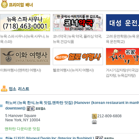
뉴욕 스파 사우나 (뉴욕 사우나, 뉴
코너약국 | 뉴욕 약국, 플러싱 약국,
고려 운전학원 (뉴욕 운
욕 스파)
뉴욕 건강식품
욕 운전학교)
이화여행사 (맨하탄 여행사)
헬로여행사 (뉴저지 여행사)
거시기감자탕 (미국감
감자탕, 뉴욕감자탕)
하노버 (뉴욕 한식,뉴욕 맛집,맨하탄 맛집) (Hanover (korean restaurant in manh
downtown))
5 Hanover Square
212-809-6808
New York, NY 10004
맨하탄 다운타운 맛집
하늘 디자인 (Haneul Degin Inc (Interior in flushing) )