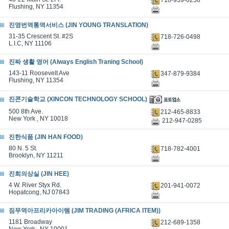
Flushing, NY 11354
진영번역통역서비스 (JIN YOUNG TRANSLATION)
31-35 Crescent St. #2S
718-726-0498
L.I.C, NY 11106
진짜 생활 영어 (Always English Traning School)
143-11 Roosevelt Ave
347-879-9384
Flushing, NY 11354
진콘기술학교 (XINCON TECHNOLOGY SCHOOL)
500 8th Ave.
212-465-8833
New York , NY 10018
212-947-0285
진한식품 (JIN HAN FOOD)
80 N. 5 St.
718-782-4001
Brooklyn, NY 11211
진희의상실 (JIN HEE)
4 W. River Styx Rd.
201-941-0072
Hopatcong, NJ 07843
짐무역아프리카아이템 (JIM TRADING (AFRICA ITEM))
1181 Broadway
212-689-1358