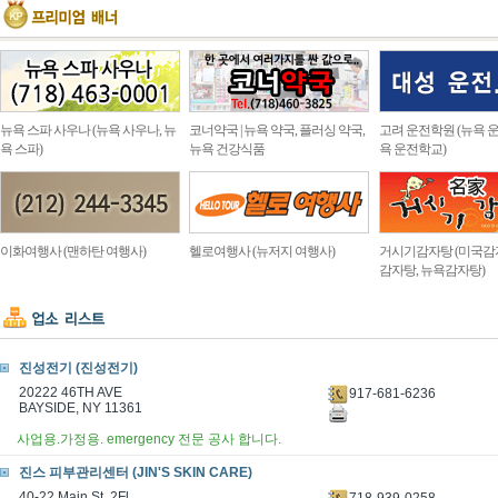
뉴욕 스파 사우나 (뉴욕 사우나, 뉴
코너약국 | 뉴욕 약국, 플러싱 약국,
고려 운전학원 (뉴욕 운
욕 스파)
뉴욕 건강식품
욕 운전학교)
이화여행사 (맨하탄 여행사)
헬로여행사 (뉴저지 여행사)
거시기감자탕 (미국감
감자탕, 뉴욕감자탕)
진성전기 (진성전기)
20222 46TH AVE
917-681-6236
BAYSIDE, NY 11361
사업용.가정용. emergency 전문 공사 합니다.
진스 피부관리센터 (JIN'S SKIN CARE)
40-22 Main St. 2Fl.
718-939-0258