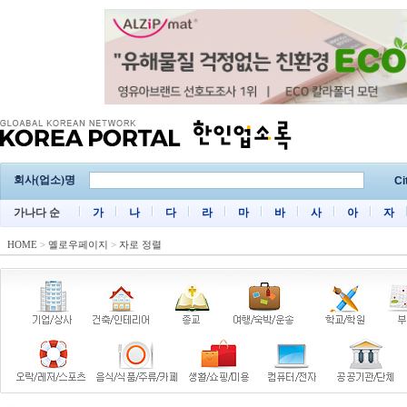
회사(업소)명
Ci
가나다 순
가
나
다
라
마
바
사
아
자
HOME
>
옐로우페이지
>
자로 정렬