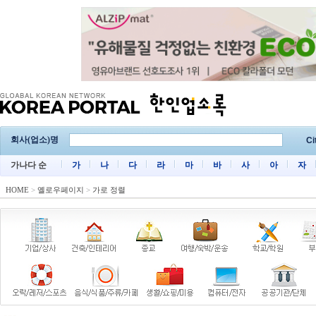
회사(업소)명
Ci
가나다 순
가
나
다
라
마
바
사
아
자
HOME
>
옐로우페이지
>
가로 정렬