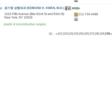
권기명 성형외과 (EDMUND K. KWAN, M.D.)
1016 Fifth Avenue (Btw 82nd St and 83rd St)
212-734-4488
New York, NY 10028
plastic & reconstructive surgery
...
[1]
[21]
[22]
[23]
[24]
[25]
[26]
[27]
[28]
[29]
[30]