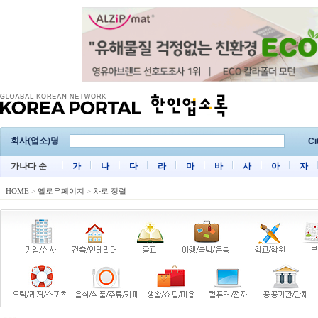
회사(업소)명
Ci
가나다 순
가
나
다
라
마
바
사
아
자
HOME
>
옐로우페이지
>
차로 정렬