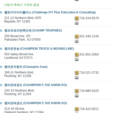
사랑과 축복이 가득한 꽃집
챌린지아이비플러스 (Challenge IVY Plus Education & Consulting)
211-12 Northern Blvd. #2Fl
718-224-6570
Bayside, NY 11361
챔프트로피판촉인쇄 (CHAMP TROPHIES)
255 Broad Ave. 2Fl.
201-346-1234
Palisades Park , NJ 07650
챔피온운송 (CHAMPION TRUCK & MOVING LINE)
554 Valley Brook Ave.
201-852-2063
Lyndhurst, NJ 07071
챔피온자동차 (Champion Auto)
166-11 Northern blvd.
718-321-3732
Flushing, NY 11358
챔피온태권도 (CHAMPION'S TAE KWON DO)
150-15 Northern Blvd.
718-886-5425
Flushing, NY 11354
챔피온태권도 (CHAMPION'S TAE KWON DO)
213-18 48 Ave.
718-423-0011
Oakland Gardens, NY 11364