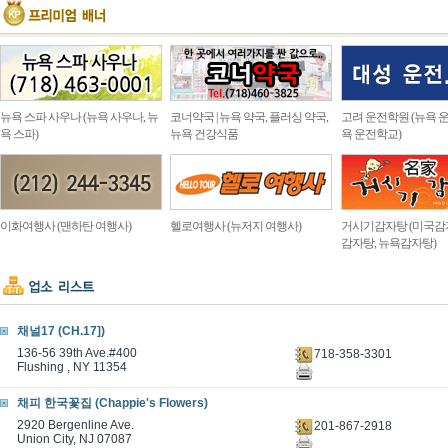
뉴욕 스파 사우나 (뉴욕 사우나, 뉴
코너약국 | 뉴욕 약국, 플러싱 약국,
고려 운전학원 (뉴욕 운
욕 스파)
뉴욕 건강식품
욕 운전학교)
이화여행사 (맨하탄 여행사)
헬로여행사 (뉴저지 여행사)
거시기감자탕 (미국감
감자탕, 뉴욕감자탕)
채널17 (CH.17])
136-56 39th Ave.#400
718-358-3301
Flushing , NY 11354
채피 한국꽃집 (Chappie's Flowers)
2920 Bergenline Ave.
201-867-2918
Union City, NJ 07087