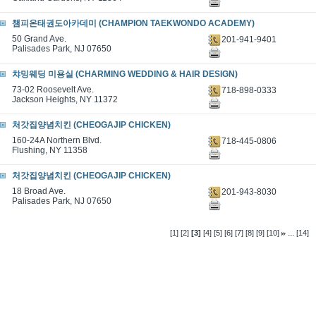
챔피온태권도아카데미 (CHAMPION TAEKWONDO ACADEMY)
50 Grand Ave.
201-941-9401
Palisades Park, NJ 07650
챠밍웨딩 미용실 (CHARMING WEDDING & HAIR DESIGN)
73-02 Roosevelt Ave.
718-898-0333
Jackson Heights, NY 11372
처갓집양념치킨 (CHEOGAJIP CHICKEN)
160-24A Northern Blvd.
718-445-0806
Flushing, NY 11358
처갓집양념치킨 (CHEOGAJIP CHICKEN)
18 Broad Ave.
201-943-8030
Palisades Park, NJ 07650
...
[1]
[2]
[3]
[4]
[5]
[6]
[7]
[8]
[9]
[10]
[14]