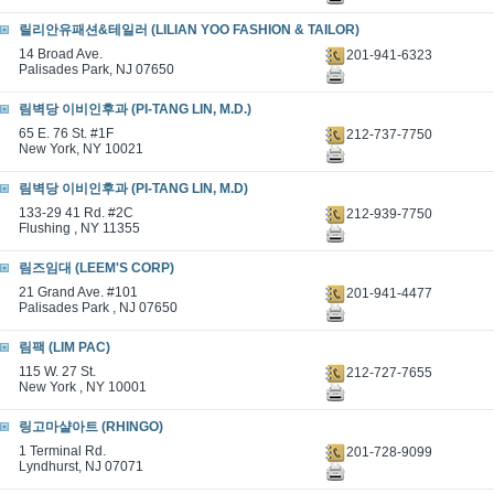
릴리안유패션&테일러 (LILIAN YOO FASHION & TAILOR)
14 Broad Ave.
201-941-6323
Palisades Park, NJ 07650
림벽당 이비인후과 (PI-TANG LIN, M.D.)
65 E. 76 St. #1F
212-737-7750
New York, NY 10021
림벽당 이비인후과 (PI-TANG LIN, M.D)
133-29 41 Rd. #2C
212-939-7750
Flushing , NY 11355
림즈임대 (LEEM'S CORP)
21 Grand Ave. #101
201-941-4477
Palisades Park , NJ 07650
림팩 (LIM PAC)
115 W. 27 St.
212-727-7655
New York , NY 10001
링고마샬아트 (RHINGO)
1 Terminal Rd.
201-728-9099
Lyndhurst, NJ 07071