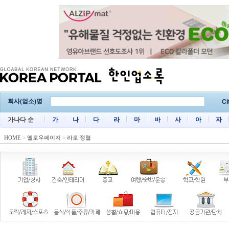
회사(업소)명
Ci
가나다 순
가
나
다
라
마
바
사
아
자
HOME
>
옐로우페이지
>
라로 정렬