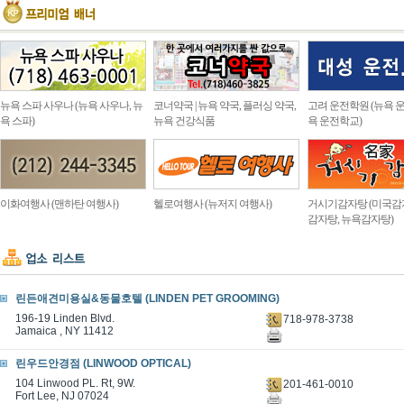
뉴욕 스파 사우나 (뉴욕 사우나, 뉴
코너약국 | 뉴욕 약국, 플러싱 약국,
고려 운전학원 (뉴욕 운
욕 스파)
뉴욕 건강식품
욕 운전학교)
이화여행사 (맨하탄 여행사)
헬로여행사 (뉴저지 여행사)
거시기감자탕 (미국감
감자탕, 뉴욕감자탕)
린든애견미용실&동물호텔 (LINDEN PET GROOMING)
196-19 Linden Blvd.
718-978-3738
Jamaica , NY 11412
린우드안경점 (LINWOOD OPTICAL)
104 Linwood PL. Rt, 9W.
201-461-0010
Fort Lee, NJ 07024