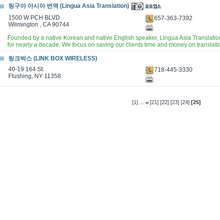
링구아 아시아 번역 (Lingua Asia Translation)
1500 W PCH BLVD
657-363-7392
Wilmington , CA 90744
Founded by a native Korean and native English speaker, Lingua Asia Translatio
for nearly a decade. We focus on saving our clients time and money on translati
링크박스 (LINK BOX WIRELESS)
40-19 164 St.
718-445-3330
Flushing, NY 11358
...
[1]
[21]
[22]
[23]
[24]
[25]