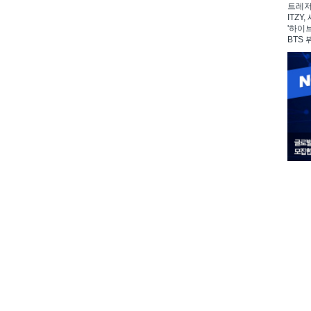
트레저,
ITZY
'하이
BTS 