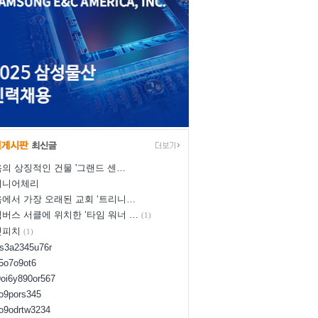
의 상징적인 건물 '그랜드 센…
이니어체리
에서 가장 오래된 교회 ‘트리니…
버스 서클에 위치한 ‘타임 워너 …
(1)
넛피치
(1)
us3a2345u76r
d5o7o9ot6
9oi6y890or567
8o9pors345
uo9odrtw3234