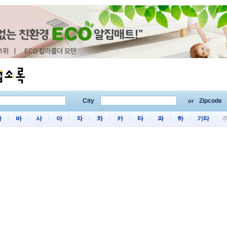
City
Zipcode
or
마
바
사
아
자
차
카
타
파
하
기타