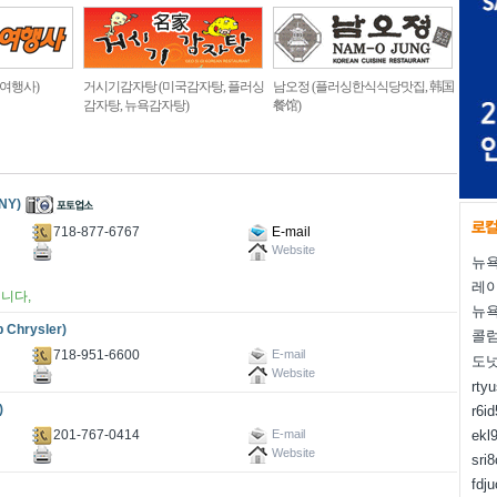
 여행사)
거시기감자탕 (미국감자탕, 플러싱
남오정 (플러싱한식식당맛집, 韩国
감자탕, 뉴욕감자탕)
餐馆)
NY)
718-877-6767
E-mail
Website
뉴욕
레
입니다,
뉴욕
hrysler)
콜럼
718-951-6600
E-mail
도
Website
rty
)
r6i
201-767-0414
ekl
E-mail
Website
sri
fdj