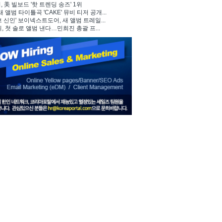
 美 빌보드 '핫 트렌딩 송즈' 1위
, 새 앨범 타이틀곡 'CAKE' 뮤비 티저 공개...
브 신인' 보이넥스트도어, 새 앨범 트레일...
뷔, 첫 솔로 앨범 낸다…민희진 총괄 프...