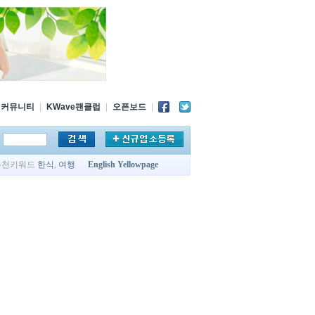
커뮤니티
|
KWave팬클럽
|
오픈보드
|
추천키워드
한식
,
여행
English Yellowpage