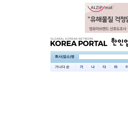
회사(업소)명
가나다 순
가
나
다
라