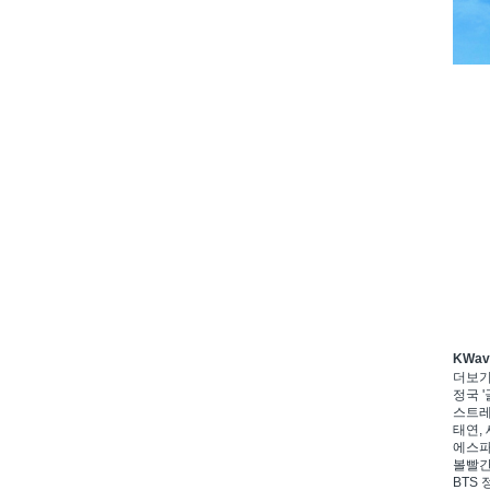
KWa
더보
정국 '
스트레이
태연, 
에스파,
볼빨간
BTS 