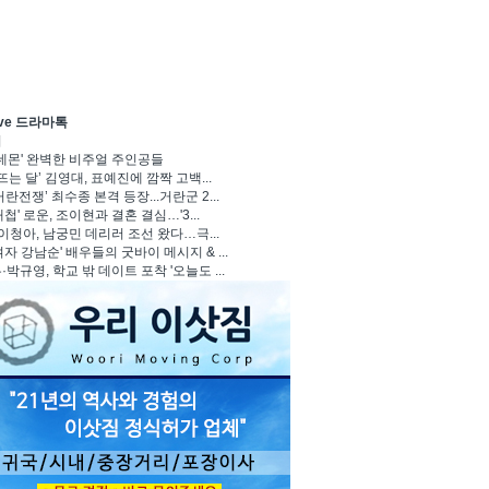
ave 드라마톡
기
 데몬' 완벽한 비주얼 주인공들
뜨는 달’ 김영대, 표예진에 깜짝 고백...
란전쟁’ 최수종 본격 등장...거란군 2...
첩' 로운, 조이현과 결혼 결심…'3...
 이청아, 남궁민 데리러 조선 왔다…극...
자 강남순' 배우들의 굿바이 메시지 & ...
박규영, 학교 밖 데이트 포착 '오늘도 ...