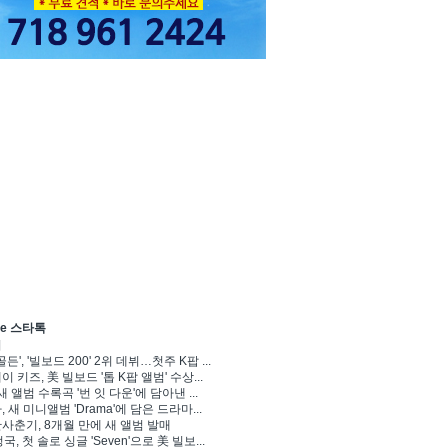
ve 스타톡
기
골든', '빌보드 200' 2위 데뷔…첫주 K팝 ...
 키즈, 美 빌보드 '톱 K팝 앨범' 수상...
새 앨범 수록곡 '번 잇 다운'에 담아낸 ...
 새 미니앨범 'Drama'에 담은 드라마...
사춘기, 8개월 만에 새 앨범 발매
정국, 첫 솔로 싱글 'Seven'으로 美 빌보...