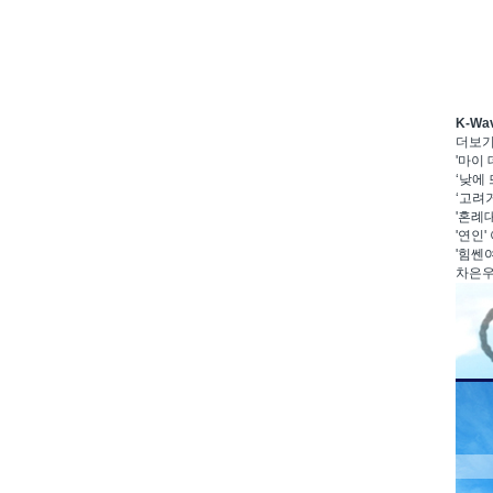
K-W
더보
'마이
‘낮에 
‘고려거
'혼례대
'연인'
'힘쎈여
차은우·