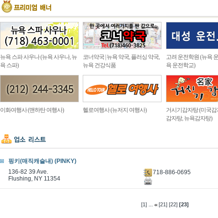
뉴욕 스파 사우나 (뉴욕 사우나, 뉴
코너약국 | 뉴욕 약국, 플러싱 약국,
고려 운전학원 (뉴욕 운
욕 스파)
뉴욕 건강식품
욕 운전학교)
이화여행사 (맨하탄 여행사)
헬로여행사 (뉴저지 여행사)
거시기감자탕 (미국감
감자탕, 뉴욕감자탕)
핑키(매직캐슬내) (PINKY)
136-82 39 Ave.
718-886-0695
Flushing, NY 11354
...
[1]
[21]
[22]
[23]