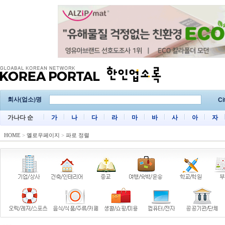
회사(업소)명
Ci
가나다 순
가
나
다
라
마
바
사
아
자
HOME
>
옐로우페이지
>
파로 정렬