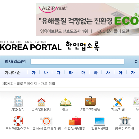
회사(업소)명
Ci
가나다 순
가
나
다
라
마
바
사
아
자
HOME
>
옐로우페이지
>
가로 정렬