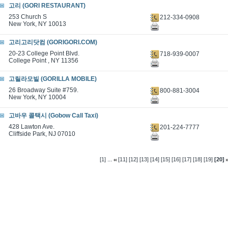
고리 (GORI RESTAURANT)
253 Church S
212-334-0908
New York, NY 10013
고리고리닷컴 (GORIGORI.COM)
20-23 College Point Blvd.
718-939-0007
College Point , NY 11356
고릴라모빌 (GORILLA MOBILE)
26 Broadway Suite #759.
800-881-3004
New York, NY 10004
고바우 콜택시 (Gobow Call Taxi)
428 Lawton Ave.
201-224-7777
Cliffside Park, NJ 07010
...
[1]
[11]
[12]
[13]
[14]
[15]
[16]
[17]
[18]
[19]
[20]