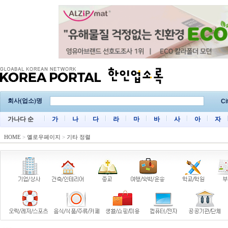
회사(업소)명
Ci
가나다 순
가
나
다
라
마
바
사
아
자
HOME
>
옐로우페이지
>
기타 정렬