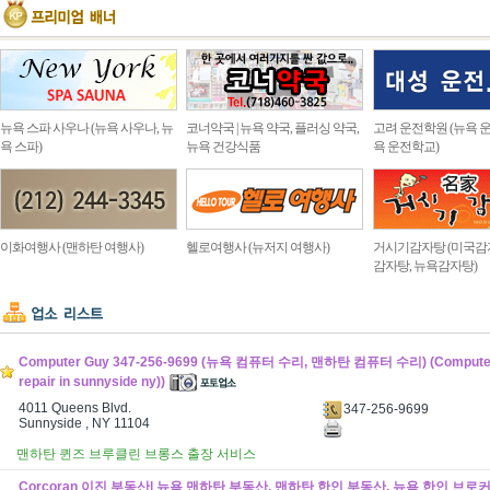
뉴욕 스파 사우나 (뉴욕 사우나, 뉴
코너약국 | 뉴욕 약국, 플러싱 약국,
고려 운전학원 (뉴욕 운
욕 스파)
뉴욕 건강식품
욕 운전학교)
이화여행사 (맨하탄 여행사)
헬로여행사 (뉴저지 여행사)
거시기감자탕 (미국감
감자탕, 뉴욕감자탕)
Computer Guy 347-256-9699 (뉴욕 컴퓨터 수리, 맨하탄 컴퓨터 수리) (Computer
repair in sunnyside ny))
4011 Queens Blvd.
347-256-9699
Sunnyside , NY 11104
맨하탄 퀸즈 브루클린 브롱스 출장 서비스
Corcoran 이진 부동산| 뉴욕 맨하탄 부동산, 맨하탄 한인 부동산, 뉴욕 한인 브로커 (C