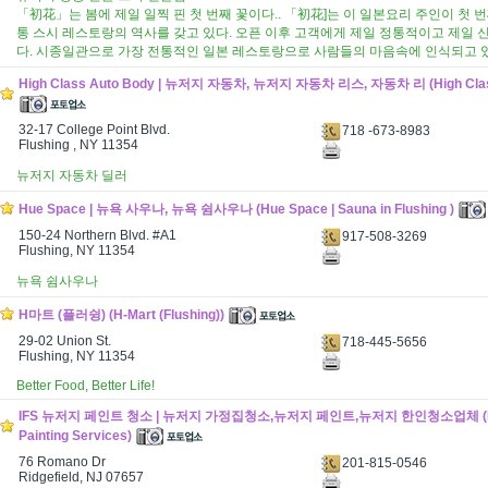
「初花」는 봄에 제일 일찍 핀 첫 번째 꽃이다.. 「初花]는 이 일본요리 주인이 첫 번
통 스시 레스토랑의 역사를 갖고 있다. 오픈 이후 고객에게 제일 정통적이고 제일
다. 시종일관으로 가장 전통적인 일본 레스토랑으로 사람들의 마음속에 인식되고 
High Class Auto Body | 뉴저지 자동차, 뉴저지 자동차 리스, 자동차 리 (High Class
32-17 College Point Blvd.
718 -673-8983
Flushing , NY 11354
뉴저지 자동차 딜러
Hue Space | 뉴욕 사우나, 뉴욕 쉼사우나 (Hue Space | Sauna in Flushing )
150-24 Northern Blvd. #A1
917-508-3269
Flushing, NY 11354
뉴욕 쉼사우나
H마트 (플러슁) (H-Mart (Flushing))
29-02 Union St.
718-445-5656
Flushing, NY 11354
Better Food, Better Life!
IFS 뉴저지 페인트 청소 | 뉴저지 가정집청소,뉴저지 페인트,뉴저지 한인청소업체 (IFS 
Painting Services)
76 Romano Dr
201-815-0546
Ridgefield, NJ 07657