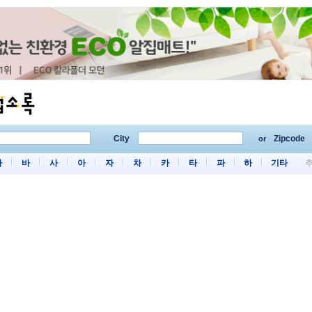
City
Zipcode
or
마
바
사
아
자
차
카
타
파
하
기타