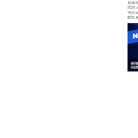
트레저,
ITZY
'하이
BTS 