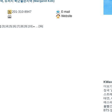
 뉴저지 학군좋은지역 (Margaret Kim)
201-310-8947
E-mail
Website
...
]
[3]
[4]
[5]
[6]
[7]
[8]
[9]
[10]
[36]
KWa
더보
정국 '
스트레이
태연, 
에스파,
볼빨간
BTS 