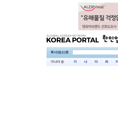
회사(업소)명
가나다 순
가
나
다
라