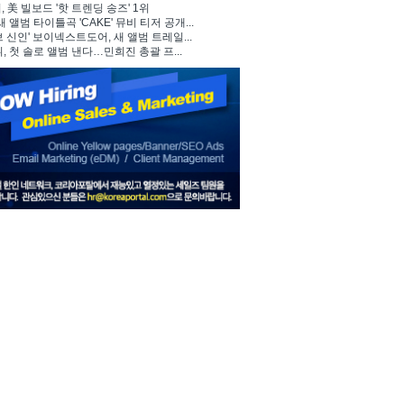
 美 빌보드 '핫 트렌딩 송즈' 1위
, 새 앨범 타이틀곡 'CAKE' 뮤비 티저 공개...
브 신인' 보이넥스트도어, 새 앨범 트레일...
뷔, 첫 솔로 앨범 낸다…민희진 총괄 프...