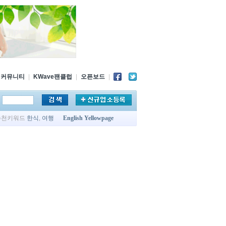
커뮤니티
|
KWave팬클럽
|
오픈보드
|
추천키워드
한식
,
여행
English Yellowpage