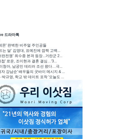
ave 드라마톡
기
 데몬' 완벽한 비주얼 주인공들
뜨는 달’ 김영대, 표예진에 깜짝 고백...
란전쟁’ 최수종 본격 등장...거란군 2...
첩' 로운, 조이현과 결혼 결심…'3...
 이청아, 남궁민 데리러 조선 왔다…극...
자 강남순' 배우들의 굿바이 메시지 & ...
박규영, 학교 밖 데이트 포착 '오늘도 ...