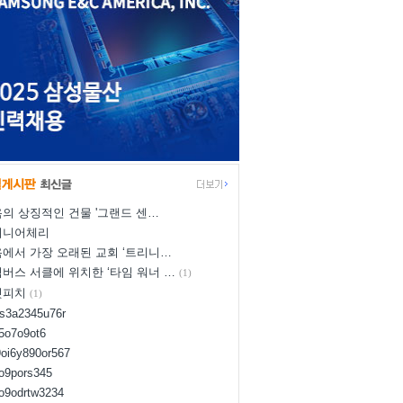
의 상징적인 건물 '그랜드 센…
이니어체리
에서 가장 오래된 교회 ‘트리니…
버스 서클에 위치한 ‘타임 워너 …
(1)
넛피치
(1)
us3a2345u76r
d5o7o9ot6
9oi6y890or567
8o9pors345
uo9odrtw3234