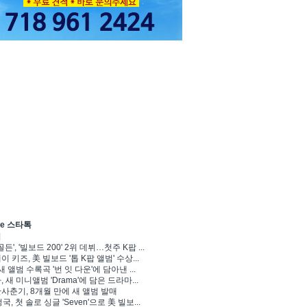
ve 스타톡
기
골든', '빌보드 200' 2위 데뷔…첫주 K팝 ...
 키즈, 美 빌보드 '톱 K팝 앨범' 수상...
새 앨범 수록곡 '번 잇 다운'에 담아낸 ...
 새 미니앨범 'Drama'에 담은 드라마...
사춘기, 8개월 만에 새 앨범 발매
정국, 첫 솔로 싱글 'Seven'으로 美 빌보...