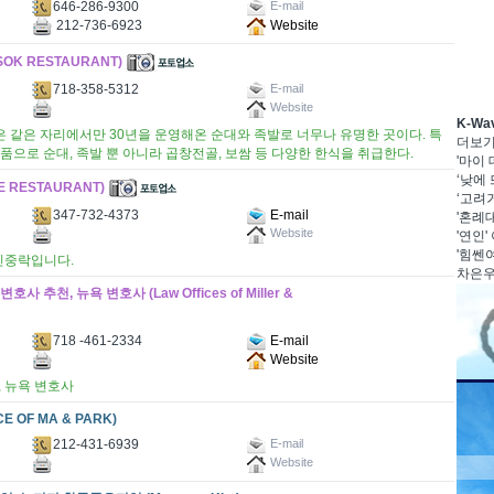
646-286-9300
E-mail
212-736-6923
Website
OK RESTAURANT)
718-358-5312
E-mail
Website
K-W
 같은 자리에서만 30년을 운영해온 순대와 족발로 너무나 유명한 곳이다. 특
더보
품으로 순대, 족발 뿐 아니라 곱창전골, 보쌈 등 다양한 한식을 취급한다.
'마이
‘낮에 
 RESTAURANT)
‘고려거
347-732-4373
E-mail
'혼례대
Website
'연인'
'힘쎈여
 민중락입니다.
차은우·
 추천, 뉴욕 변호사 (Law Offices of Miller &
718 -461-2334
E-mail
Website
, 뉴욕 변호사
 OF MA & PARK)
212-431-6939
E-mail
Website