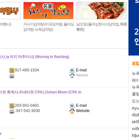
 여행사)
거시기감자탕 (미국감자탕, 플러싱
남오정 (플러싱한식식당맛집, 韩国
감자탕, 뉴욕감자탕)
餐馆)
지 타주이사) (Moving in flushing)
917-400-1534
E-mail
뉴욕
Website
레
뉴욕
사,커네티컷 CPA) (Juhan Moon (CPA in
콜럼
도
203-941-0401
E-mail
rty
347-542-3030
Website
r6i
ekl
sri
fdj