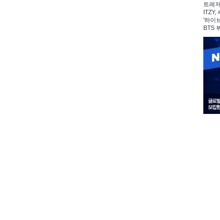
트레저,
ITZY
'하이
BTS 