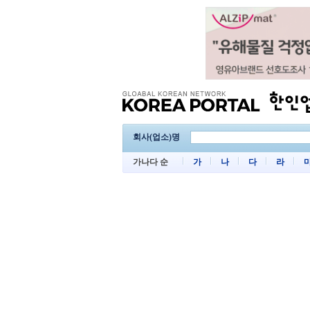
회사(업소)명
가나다 순
가
나
다
라