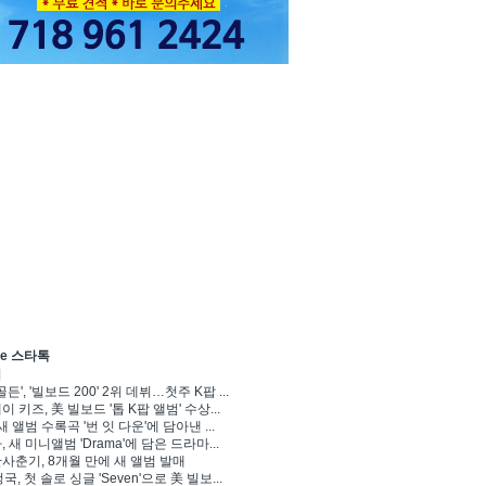
ve 스타톡
기
골든', '빌보드 200' 2위 데뷔…첫주 K팝 ...
 키즈, 美 빌보드 '톱 K팝 앨범' 수상...
새 앨범 수록곡 '번 잇 다운'에 담아낸 ...
 새 미니앨범 'Drama'에 담은 드라마...
사춘기, 8개월 만에 새 앨범 발매
정국, 첫 솔로 싱글 'Seven'으로 美 빌보...