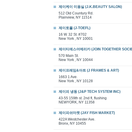
제이케이 미용실 (J.K.BEAUTY SALON)
512 Old Countury Rd.
Plainview, NY 11514
제이토플 (J-TOEFL)
16 W. 32 St. #702
New York , NY 10001
제이티에스어메리카 (JOIN TOGETHER SOCIE
570 Main St.
New York , NY 10044
제이프레임&아트 (J FRAMES & ART)
1663 1 Ave.
New York , NY 10128
제이피 냉동 (J&P TECH SYSTEM INC)
43-55 159th st. 2nd fl, flushing
NEWYORK, NY 11358
제이피쉬마켓 (JAY FISH MARKET)
422A Westchester Ave.
Bronx, NY 10455