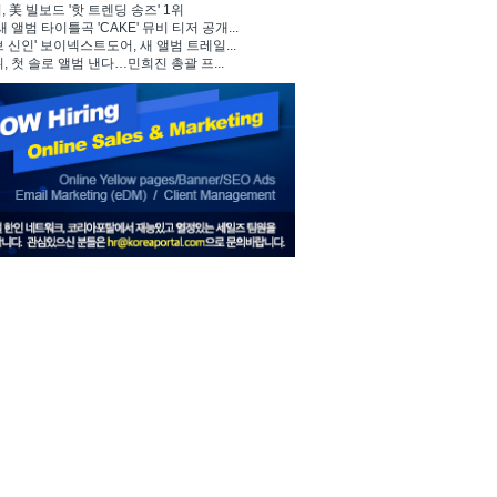
 美 빌보드 '핫 트렌딩 송즈' 1위
, 새 앨범 타이틀곡 'CAKE' 뮤비 티저 공개...
브 신인' 보이넥스트도어, 새 앨범 트레일...
뷔, 첫 솔로 앨범 낸다…민희진 총괄 프...