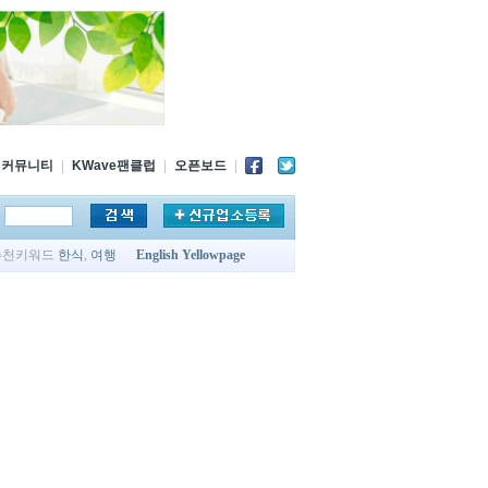
커뮤니티
|
KWave팬클럽
|
오픈보드
|
추천키워드
한식
,
여행
English Yellowpage