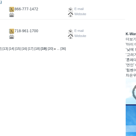
)
866-777-1472
E-mail
Website
718-961-1700
E-mail
K-W
Website
더보
'마이
...
]
[13]
[14]
[15]
[16]
[17]
[18]
[19]
[20]
[36]
‘낮에 
‘고려거
'혼례대
'연인'
'힘쎈여
차은우·