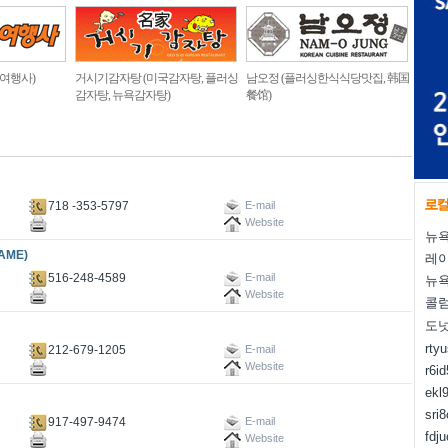
 여행사)
거시기감자탕 (미국감자탕, 플러싱
남오정 (플러싱한식식당맛집, 韩国
감자탕, 뉴욕감자탕)
餐馆)
718 -353-5797
E-mail
Website
뉴욕
AME)
레
516-248-4589
E-mail
뉴욕
Website
콜럼
도
rty
212-679-1205
E-mail
Website
r6i
ekl
sri
917-497-9474
E-mail
fdj
Website