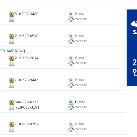
516-937-3480
E-mail
Website
212-629-6510
E-mail
Website
TY AMERICA)
212-759-2014
E-mail
Website
718-578-9445
E-mail
Website
646-229-6372
E-mail
718-888-3191
Website
718-665-9767
E-mail
Website