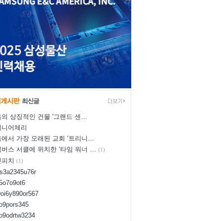
의 상징적인 건물 '그랜드 센…
이니어체리
에서 가장 오래된 교회 ‘트리니…
버스 서클에 위치한 ‘타임 워너 …
(1)
넛피치
(1)
us3a2345u76r
d5o7o9ot6
9oi6y890or567
8o9pors345
uo9odrtw3234