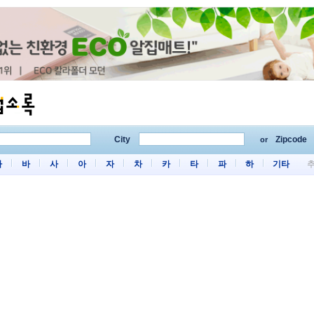
City
Zipcode
or
마
바
사
아
자
차
카
타
파
하
기타