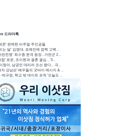
ave 드라마톡
기
 데몬' 완벽한 비주얼 주인공들
뜨는 달’ 김영대, 표예진에 깜짝 고백...
란전쟁’ 최수종 본격 등장...거란군 2...
첩' 로운, 조이현과 결혼 결심…'3...
 이청아, 남궁민 데리러 조선 왔다…극...
자 강남순' 배우들의 굿바이 메시지 & ...
박규영, 학교 밖 데이트 포착 '오늘도 ...