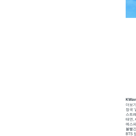
KWa
더보
정국 '
스트레이
태연, 
에스파,
볼빨간
BTS 